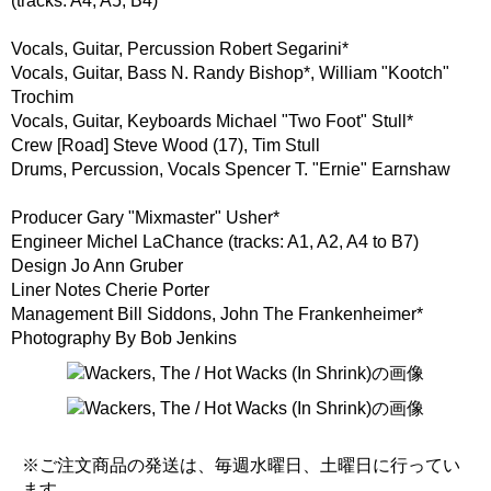
(tracks: A4, A5, B4)
Vocals, Guitar, Percussion Robert Segarini*
Vocals, Guitar, Bass N. Randy Bishop*, William "Kootch"
Trochim
Vocals, Guitar, Keyboards Michael "Two Foot" Stull*
Crew [Road] Steve Wood (17), Tim Stull
Drums, Percussion, Vocals Spencer T. "Ernie" Earnshaw
Producer Gary "Mixmaster" Usher*
Engineer Michel LaChance (tracks: A1, A2, A4 to B7)
Design Jo Ann Gruber
Liner Notes Cherie Porter
Management Bill Siddons, John The Frankenheimer*
Photography By Bob Jenkins
※ご注文商品の発送は、毎週水曜日、土曜日に行ってい
ます。