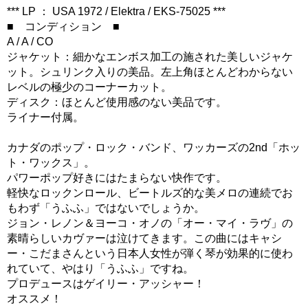
*** LP ： USA 1972 / Elektra / EKS-75025 ***
■ コンディション ■
A / A / CO
ジャケット：細かなエンボス加工の施された美しいジャケ
ット。シュリンク入りの美品。左上角ほとんどわからない
レベルの極少のコーナーカット。
ディスク：ほとんど使用感のない美品です。
ライナー付属。
カナダのポップ・ロック・バンド、ワッカーズの2nd「ホッ
ト・ワックス」。
パワーポップ好きにはたまらない快作です。
軽快なロックンロール、ビートルズ的な美メロの連続でお
もわず「うふふ」ではないでしょうか。
ジョン・レノン＆ヨーコ・オノの「オー・マイ・ラヴ」の
素晴らしいカヴァーは泣けてきます。この曲にはキャシ
ー・こだまさんという日本人女性が弾く琴が効果的に使わ
れていて、やはり「うふふ」ですね。
プロデュースはゲイリー・アッシャー！
オススメ！