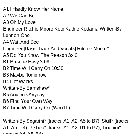
A1 I Hardly Know Her Name
A2 We Can Be
A3 Oh My Love
Engineer Ritchie Moore Koto Kathie Kodama Written-By
Lennon-Ono
A4 Wait And See
Engineer [Basic Track And Vocals] Ritchie Moore*
A5 Do You Know The Reason 3:40
B1 Breathe Easy 3:08
B2 Time Will Carry On 10:30
B3 Maybe Tomorrow
B4 Hot Wacks
Written-By Earnshaw*
B5 Anytime/Anyday
B6 Find Your Own Way
B7 Time Will Carry On (Won't It)
Written-By Segarini* (tracks: A1, A2, A5 to B7), Stull* (tracks:
A1, A5, B4), Bishop* (tracks: A1, A2, B1 to B7), Trochim*