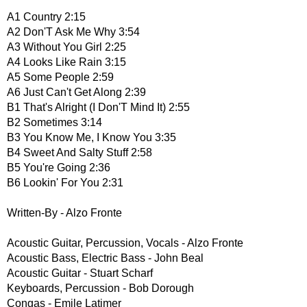
A1 Country 2:15
A2 Don'T Ask Me Why 3:54
A3 Without You Girl 2:25
A4 Looks Like Rain 3:15
A5 Some People 2:59
A6 Just Can't Get Along 2:39
B1 That's Alright (I Don'T Mind It) 2:55
B2 Sometimes 3:14
B3 You Know Me, I Know You 3:35
B4 Sweet And Salty Stuff 2:58
B5 You're Going 2:36
B6 Lookin' For You 2:31
Written-By - Alzo Fronte
Acoustic Guitar, Percussion, Vocals - Alzo Fronte
Acoustic Bass, Electric Bass - John Beal
Acoustic Guitar - Stuart Scharf
Keyboards, Percussion - Bob Dorough
Congas - Emile Latimer