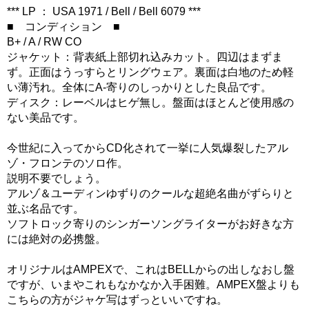
*** LP ： USA 1971 / Bell / Bell 6079 ***
■ コンディション ■
B+ / A / RW CO
ジャケット：背表紙上部切れ込みカット。四辺はまずま
ず。正面はうっすらとリングウェア。裏面は白地のため軽
い薄汚れ。全体にA-寄りのしっかりとした良品です。
ディスク：レーベルはヒゲ無し。盤面はほとんど使用感の
ない美品です。
今世紀に入ってからCD化されて一挙に人気爆裂したアル
ゾ・フロンテのソロ作。
説明不要でしょう。
アルゾ＆ユーディンゆずりのクールな超絶名曲がずらりと
並ぶ名品です。
ソフトロック寄りのシンガーソングライターがお好きな方
には絶対の必携盤。
オリジナルはAMPEXで、これはBELLからの出しなおし盤
ですが、いまやこれもなかなか入手困難。AMPEX盤よりも
こちらの方がジャケ写はずっといいですね。