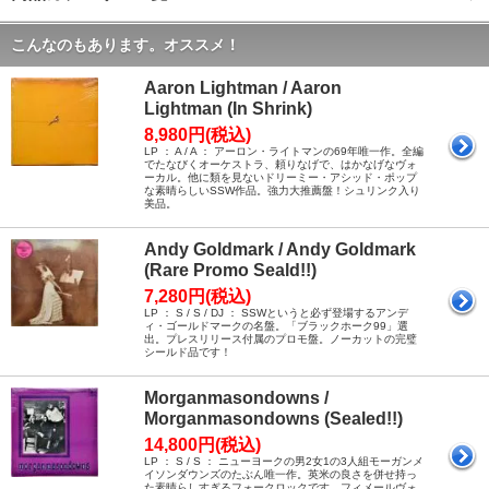
こんなのもあります。オススメ！
Aaron Lightman / Aaron
Lightman (In Shrink)
8,980円(税込)
LP ： A / A ： アーロン・ライトマンの69年唯一作。全編
でたなびくオーケストラ、頼りなげで、はかなげなヴォ
ーカル。他に類を見ないドリーミー・アシッド・ポップ
な素晴らしいSSW作品。強力大推薦盤！シュリンク入り
美品。
Andy Goldmark / Andy Goldmark
(Rare Promo Seald!!)
7,280円(税込)
LP ： S / S / DJ ： SSWというと必ず登場するアンデ
ィ・ゴールドマークの名盤。「ブラックホーク99」選
出。プレスリリース付属のプロモ盤。ノーカットの完璧
シールド品です！
Morganmasondowns /
Morganmasondowns (Sealed!!)
14,800円(税込)
LP ： S / S ： ニューヨークの男2女1の3人組モーガンメ
イソンダウンズのたぶん唯一作。英米の良さを併せ持っ
た素晴らしすぎるフォークロックです。フィメールヴォ