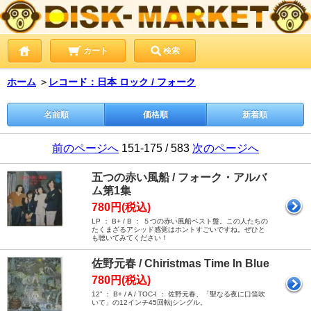
カート
検索
ホーム
＞
レコード：日本 ロック / フォーク
名前順
価格順
新着順
前のページへ
151-175 / 583
次のページへ
五つの赤い風船 / フォーク・アルバ
ム第1集
780円(税込)
LP ： B+ / B ： ５つの赤い風船ベスト盤。この人たちの
たくまざるアシッド感覚はホントすごいですね。ぜひと
も聴いてみてください！
佐野元春 / Chiristmas Time In Blue
780円(税込)
12” ： B+ / A / TOC-I ： 佐野元春、「聖なる夜に口笛吹
いて」の12インチ45回転jシングル。