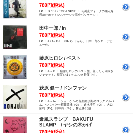
780円(税込)
LP ： B / B+ / TOC-I SPSE ： 長渕流フォークの頂点を
極めたホットなステージを完全パッケージ！
田中一郎 / In
780円(税込)
LP ： A / A / DJ ： 88バンドから、田中一郎ソロ・デビ
ュー作。
藤原ヒロシ / ベスト
780円(税込)
LP ： A- / B ： 藤原ヒロシのベスト盤。凝ったくり抜き
ジャケット。盤質いまいちにつき特価です。
萩原 健一 / ドンファン
780円(税込)
LP ： A- / A- ： ショーケンの音楽絶頂期のロックアルバ
ム。<メンバー>石間英機（G）、速水清司（G）、大口
広司（Dr)、田中清（Dr）、林正勝(b)他
爆風スランプ BAKUFU
SLAMP / ヤシの木かげ
780円(税込)