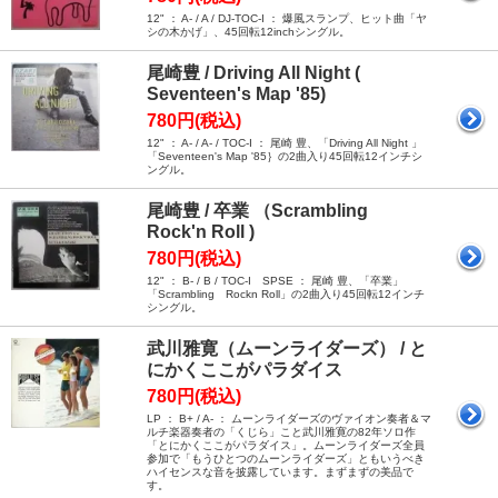
12" ： A- / A / DJ-TOC-I ： 爆風スランプ、ヒット曲「ヤ
シの木かげ」、45回転12inchシングル。
尾崎豊 / Driving All Night (
Seventeen's Map '85)
780円(税込)
12" ： A- / A- / TOC-I ： 尾崎 豊、「Driving All Night 」
「Seventeen's Map '85｝の2曲入り45回転12インチシ
ングル。
尾崎豊 / 卒業 （Scrambling
Rock'n Roll )
780円(税込)
12" ： B- / B / TOC-I SPSE ： 尾崎 豊、「卒業」
「Scrambling Rockn Roll」の2曲入り45回転12インチ
シングル。
武川雅寛（ムーンライダーズ） / と
にかくここがパラダイス
780円(税込)
LP ： B+ / A- ： ムーンライダーズのヴァイオン奏者＆マ
ルチ楽器奏者の「くじら」こと武川雅寛の82年ソロ作
「とにかくここがパラダイス」。ムーンライダーズ全員
参加で「もうひとつのムーンライダーズ」ともいうべき
ハイセンスな音を披露しています。まずまずの美品で
す。