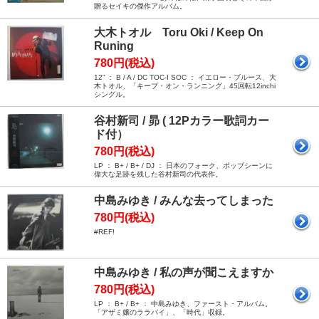
贈るセイキの傑作アルバム。
大木トオル Toru Oki / Keep On
Runing
780円(税込)
12” ： B / A / DC TOC-I SOC ： イエロー・ブルース、大
木トオル、「キープ・オン・ランニング」45回転12inchi
シングル。
谷村新司 / 昴 ( 12Pカラー歌詞カー
ド付）
780円(税込)
LP ： B+ / B+ / DJ ： 日本のフォーク、ポッブシーンに
偉大な足跡を残した谷村新司の代表作。
中島みゆき / みんな去ってしまった
780円(税込)
#REF!
中島みゆき / 私の声が聞こえますか
780円(税込)
LP ： B+ / B+ ： 中島みゆき、ファースト・アルバム。
「アザミ嬢のララバイ」、「時代」収録。