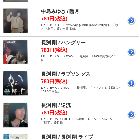
中島みゆき / 臨月
780円(税込)
LP ： B+ / B+ ： 中島みゆき1981年発表の8作目。「ひ
とり上手」等の名作収録。
長渕 剛 / ハングリー
780円(税込)
LP ： B+ / B+ / TOC-I ： 長渕剛、1985年発表の8作
目。
長渕 剛 / ラブソングス
780円(税込)
LP ： B+ / A / TOC-I ： 長渕剛、「マリア」を収録した
1986年作品。
長渕 剛 / 逆流
780円(税込)
LP ： B+ /A- / TOC-I ： 長渕剛、セカンドアルバム。
「順子」等収録
長渕 剛 / 長渕 剛 ライブ