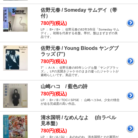
佐野元春 / Someday サムデイ（帯
付）
780円(税込)
LP ： B+ / B+ ： 佐野元春の82年3作目「Someday サム
デイ」。初期を代表する名盤。帯付。盤はまずまずの美
品です。
佐野元春 / Young Bloods ヤングブ
ラッズ (7")
780円(税込)
7" ： A / A ： 佐野元春の85年シングル盤「ヤングブラッ
ズ」。LPの見開きジャケそのままの凝ったジャケットが
素晴らしいです。美品です。
山崎ハコ / 藍色の詩
780円(税込)
LP ： B+ / B / TOC-I SPSE ： 山崎ハコ3rd。少女の情念
が迫る完成度の高い作品。
清水国明 / なめんなよ (白ラベル
見本盤）
780円(税込)
LP ： B+ / A / DJ ： あのねのね、清水国明とその軍団が