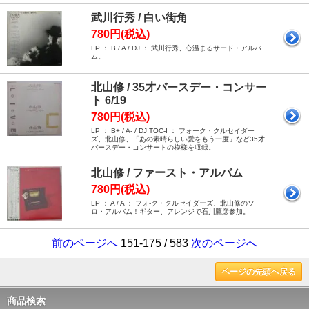
武川行秀 / 白い街角
780円(税込)
LP ： B / A / DJ ： 武川行秀、心温まるサード・アルバ
ム。
北山修 / 35才バースデー・コンサー
ト 6/19
780円(税込)
LP ： B+ / A- / DJ TOC-I ： フォーク・クルセイダー
ズ、北山修、「あの素晴らしい愛をもう一度」など35才
バースデー・コンサートの模様を収録。
北山修 / ファースト・アルバム
780円(税込)
LP ： A / A ： フォ-ク・クルセイダーズ、北山修のソ
ロ・アルバム！ギター、アレンジで石川鷹彦参加。
前のページへ
151-175 / 583
次のページへ
ページの先頭へ戻る
商品検索