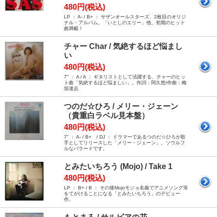
480円(税込)
LP ： A- / B+ ： サザンオールスターズ、2枚目のオリジ
ナル・アルバム。「いとしのエリー」他、初期のヒット
曲満載！
チャー Char / 気絶するほど悩まし
い
480円(税込)
7" ： A / A ： ギタリストとして活躍する、チャーのヒッ
ト曲「気絶するほど悩ましい」。作詞：阿久悠/作曲：梅
垣達志
つのだ☆ひろ / メリー・ジェーン
（貴重白ラベル見本盤）
480円(税込)
7" ： A- / B+ / DJ ： ドラマーであるつのだ☆ひろが歌
手としてリリースした「メリー・ジェーン」。ソウルフ
ルなバラードです。
とみたいちろう (Mojo) / Take 1
480円(税込)
LP ： B+ / B ： その後Mojoモジョ名義でアニメソング等
をてがけることになる「とみたいちろう」のデビュー
作。