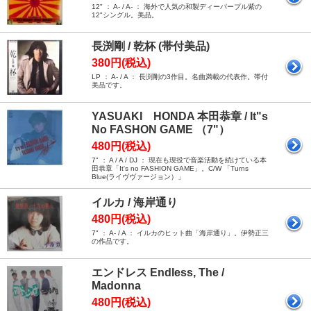
12" ： A- / A- ： 海外で人気の和製ディーパープル紫の
12"シングル。美品。
長渕剛 / 乾杯 (帯付美品)
380円(税込)
LP ： A- / A ： 長渕剛の3作目。名曲満載の代表作。帯付
美品です。
YASUAKI HONDA 本田恭章 / It"s
No FASHON GAME （7"）
480円(税込)
7" ： A / A / DJ ： 現在も現役で音楽活動を続けている本
田恭章「It's no FASHION GAME」。C/W 「Turns
Blue(ライヴヴァージョン）」
イルカ / 海岸通り
480円(税込)
7" ： A- / A ： イルカのヒット曲「海岸通り」。伊勢正三
の作品です。
エンドレス Endless, The /
Madonna
480円(税込)