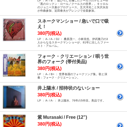
LP ： A- / B ： 舘ひろしを擁したクールスのデビュー作
「黒のロックン・ロール／クールスの世界」。キャロル
のジョニー大倉がプロデュース。五大洋光こと矢沢永吉
が作曲参加、近田春夫がアレンジで全面参加。
スネークマンショー / 急いで口で吸
え！
380円(税込)
LP ： A- / A- / DJ ： 桑原茂一、小林克也、伊武雅刀の3
人からなるスネークマンショーが、81年に出したファー
スト・アルバム。
フォーク・クリエーション / 唄う世
界のフォーク (帯付美品)
380円(税込)
LP ： A- / B+ ： 世界各国のフォークソング集。歌と演
奏：フォーク・クリエーション。
井上陽水 / 招待状のないショー
380円(税込)
LP ： A- / A- ： 井上陽水、76年の5作目。美品です。
紫 Murasaki / Free (12")
380円(税込)