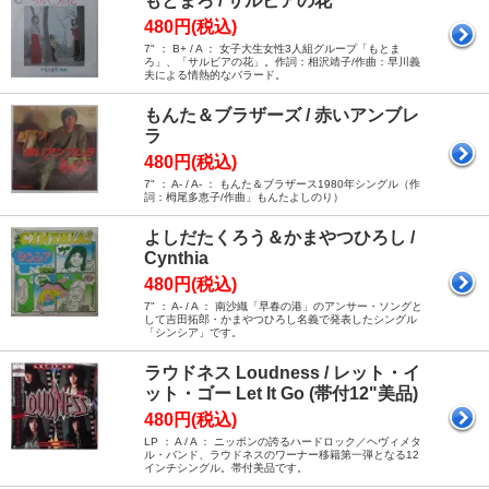
もとまろ / サルビアの花
480円(税込)
7" ： B+ / A ： 女子大生女性3人組グループ「もとま
ろ」、「サルビアの花」。作詞：相沢靖子/作曲：早川義
夫による情熱的なバラード。
もんた＆ブラザーズ / 赤いアンブレ
ラ
480円(税込)
7" ： A- / A- ： もんた＆ブラザース1980年シングル（作
詞：栂尾多恵子/作曲」もんたよしのり）
よしだたくろう＆かまやつひろし /
Cynthia
480円(税込)
7" ： A- / A ： 南沙織「早春の港」のアンサー・ソングと
して吉田拓郎・かまやつひろし名義で発表したシングル
「シンシア」です。
ラウドネス Loudness / レット・イ
ット・ゴー Let It Go (帯付12"美品)
480円(税込)
LP ： A / A ： ニッポンの誇るハードロック／ヘヴィメタ
ル・バンド、ラウドネスのワーナー移籍第一弾となる12
インチシングル。帯付美品です。