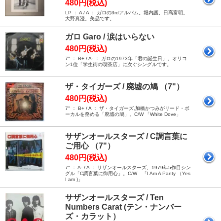
480円(税込)
LP ： A / A ： ガロの3rdアルバム。堀内護、日高富明。
大野真澄。美品です。
ガロ Garo / 涙はいらない
480円(税込)
7" ： B+ / A- ： ガロの1973年「君の誕生日」。オリコ
ン1位「学生街の喫茶店」に次ぐシングルです。
ザ・タイガーズ / 廃墟の鳩 （7"）
480円(税込)
7" ： B+ / A ： ザ・タイガーズ,加橋かつみがリード・ボ
ーカルを務める「廃墟の鳩」。C/W 「White Dove」
サザンオールスターズ / C調言葉に
ご用心 （7"）
480円(税込)
7" ： A- / A ： サザンオールスターズ、1979年5作目シン
グル「C調言葉に御用心」。C/W 「I Am A Panty （Yes
I am )」
サザンオールスターズ / Ten
Numbers Carat (テン・ナンバー
ズ・カラット）