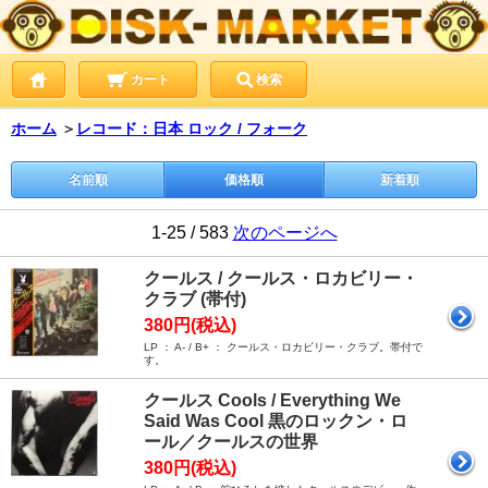
カート
検索
ホーム
＞
レコード：日本 ロック / フォーク
名前順
価格順
新着順
1-25 / 583
次のページへ
クールス / クールス・ロカビリー・
クラブ (帯付)
380円(税込)
LP ： A- / B+ ： クールス・ロカビリー・クラブ。帯付で
す。
クールス Cools / Everything We
Said Was Cool 黒のロックン・ロ
ール／クールスの世界
380円(税込)