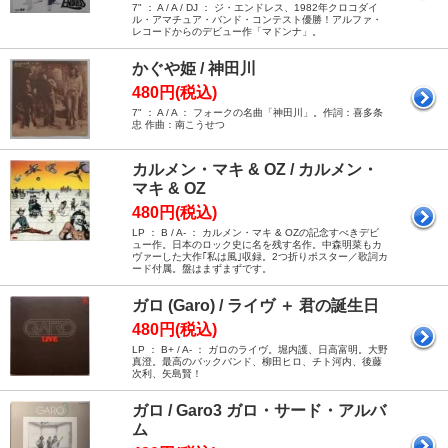
7" ： A / A / DJ ： ジ・エンドレス、1982年クロコダイ
ル・アマチュア・バンド・コンテスト優勝！アルファ・
レコードからのデビュー作「マドンナ」。
かぐや姫 / 神田川
480円(税込)
7" ： A / A ： フォークの名曲「神田川」。作詞：喜多条
忠 作曲：南こうせつ
カルメン・マキ & OZ / カルメン・
マキ & OZ
480円(税込)
LP ： B / A- ： カルメン・マキ & OZの記念すべきデビ
ュー作。日本のロック史に名を残す名作。中森明菜もカ
ヴァーした大作｢私は風｣収録。2つ折りポスター／歌詞カ
ード付属。盤はまずまずです。
ガロ (Garo) / ライヴ ＋ 君の誕生日
480円(税込)
LP ： B+ / A- ： ガロのライヴ。堀内護、日高富明。大野
真澄。最高のバックバンド、柳田ヒロ、チト河内、後藤
次利、矢島賢！
ガロ / Garo3 ガロ・サード・アルバ
ム