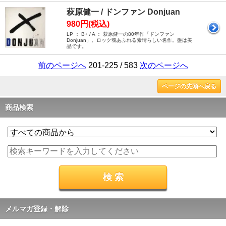
萩原健一 / ドンファン Donjuan
980円(税込)
LP ： B+ / A ： 萩原健一の80年作「ドンファン
Donjuan」。ロック魂あふれる素晴らしい名作。盤は美
品です。
前のページへ
201-225 / 583
次のページへ
ページの先頭へ戻る
商品検索
メルマガ登録・解除