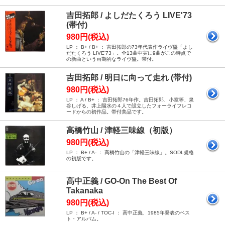
吉田拓郎 / よしだたくろう LIVE'73
(帯付)
980円(税込)
LP ： B+ / B+ ： 吉田拓郎の73年代表作ライヴ盤「よし
だたくろう LIVE'73」。全13曲中実に9曲がこの時点で
の新曲という画期的なライヴ盤。帯付。
吉田拓郎 / 明日に向って走れ (帯付)
980円(税込)
LP ： A / B+ ： 吉田拓郎76年作。吉田拓郎、小室等、泉
谷しげる、井上陽水の４人で設立したフォーライフレコ
ードからの初作品。帯付美品です。
高橋竹山 / 津軽三味線（初版）
980円(税込)
LP ： B+ / A- ： 高橋竹山の「津軽三味線」。SODL規格
の初版です。
高中正義 / GO-On The Best Of
Takanaka
980円(税込)
LP ： B+ / A- / TOC-I ： 高中正義、1985年発表のベス
ト・アルバム。