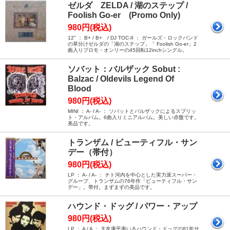
ゼルダ ZELDA / 湖のステップ /
Foolish Go-er (Promo Only)
980円(税込)
12" ： B+ / B+ / DJ TOC-II ： ガールズ・ロックバンド
の草分けゼルダの「湖のステップ」「 Foolish Go-er」2
曲入りプロモ・オンリーの45回転12inchシングル。
ソバット：バルザック Sobut :
Balzac / Oldevils Legend Of
Blood
980円(税込)
MINI ： A- / A- ： ソバットとバルザックによるスプリッ
ト・アルバム。6曲入りミニアルバム。美しい赤盤です。
美品です。
トランザム / ビューティフル・サン
デー（帯付）
980円(税込)
LP ： A- / A- ： チト河内を中心とした実力派スーパー・
グループ、トランザムの76年作「ビューティフル・サン
デー」。帯付。まずまずの美品です。
ハウンド・ドッグ / パワー・アップ
980円(税込)
LP ： A / A ： 大友康平率いるハウンド・ドッグの81年サ