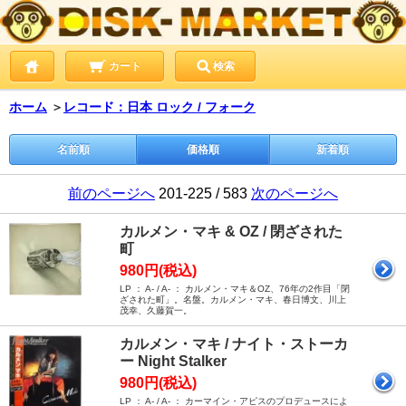
カート
検索
ホーム
＞
レコード：日本 ロック / フォーク
名前順
価格順
新着順
前のページへ
201-225 / 583
次のページへ
カルメン・マキ & OZ / 閉ざされた
町
980円(税込)
LP ： A- / A- ： カルメン・マキ＆OZ、76年の2作目「閉
ざされた町」。名盤。カルメン・マキ、春日博文、川上
茂幸、久藤賀一。
カルメン・マキ / ナイト・ストーカ
ー Night Stalker
980円(税込)
LP ： A- / A- ： カーマイン・アピスのプロデュースによ