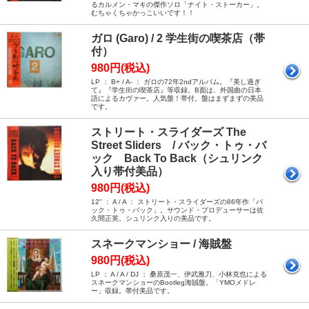
るカルメン・マキの傑作ソロ「ナイト・ストーカー」。
むちゃくちゃかっこいいです！！
ガロ (Garo) / 2 学生街の喫茶店（帯
付）
980円(税込)
LP ： B+ / A- ： ガロの72年2ndアルバム。『美し過ぎ
て』『学生街の喫茶店』等収録。B面は、外国曲の日本
語によるカヴァー。人気盤！帯付。盤はまずまずの美品
です。
ストリート・スライダーズ The
Street Sliders / バック・トゥ・バ
ック Back To Back（シュリンク
入り帯付美品）
980円(税込)
12" ： A / A ： ストリート・スライダーズの86年作「バ
ック・トゥ・バック」。サウンド・プロデューサーは佐
久間正英。シュリンク入りの美品です。
スネークマンショー / 海賊盤
980円(税込)
LP ： A / A / DJ ： 桑原茂一、伊武雅刀、小林克也による
スネークマンショーのBootleg海賊盤。「YMOメドレ
ー」収録。帯付美品です。