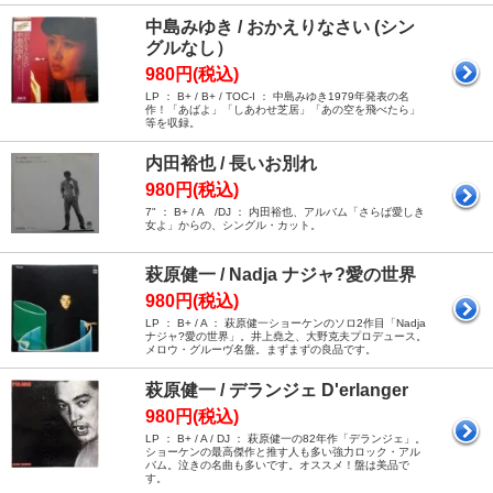
中島みゆき / おかえりなさい (シン
グルなし）
980円(税込)
LP ： B+ / B+ / TOC-I ： 中島みゆき1979年発表の名
作！「あばよ」「しあわせ芝居」「あの空を飛べたら」
等を収録。
内田裕也 / 長いお別れ
980円(税込)
7" ： B+ / A /DJ ： 内田裕也、アルバム「さらば愛しき
女よ」からの、シングル・カット。
萩原健一 / Nadja ナジャ?愛の世界
980円(税込)
LP ： B+ / A ： 萩原健一ショーケンのソロ2作目「Nadja
ナジャ?愛の世界」。井上堯之、大野克夫プロデュース。
メロウ・グルーヴ名盤。まずまずの良品です。
萩原健一 / デランジェ D'erlanger
980円(税込)
LP ： B+ / A / DJ ： 萩原健一の82年作「デランジェ」。
ショーケンの最高傑作と推す人も多い強力ロック・アル
バム。泣きの名曲も多いです。オススメ！盤は美品で
す。