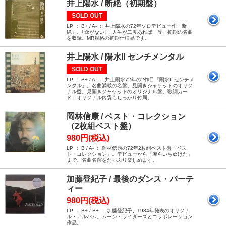
井上陽水 / 断絶（初期盤）
SOLD OUT
LP ： B+ / A- ： 井上陽水の72年ソロデビュー作「断
絶」。｢傘がない｣「人生が二度あれば」等、初期の名曲
を収録。MR規格の初期仕様品です。
井上陽水 / 陽水II センチメンタル
SOLD OUT
LP ： B+ / A- ： 井上陽水72年の2作目「陽水II センチメ
ンタル」。名曲満載の名盤。見開きジャケットのオリジ
ナル盤。見開きジャケットのオリジナル盤。歌詞カー
ド、オリジナル内袋もしっかり付属。
岡林信康 / ベスト・コレクション
（2枚組ベスト盤）
980円(税込)
LP ： B / A- ： 岡林信康の72年2枚組ベスト盤「ベス
ト・コレクション」。デビューから「俺らいちぬけた」
まで、名曲名演をたっぷり楽しめます。
加藤登紀子 / 最後のダンス・パーテ
ィー
980円(税込)
LP ： B+ / B+ ： 加藤登紀子、1984年発表のオリジナ
ル・アルバム。ムーン・ライダーズとコラボレーション
作品。