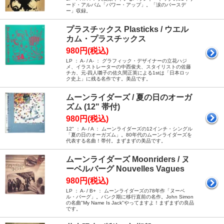
ード・アルバム「パワー・アップ」。「涙のバースデ
ー」収録。
プラスチックス Plasticks / ウエル
カム・プラスチックス
980円(税込)
LP ： A- / A- ： グラフィック・デザイナーの立花ハジ
メ、イラストレーターの中西俊夫、スタイリストの佐藤
チカ、元-四人囃子の佐久間正英による1stは「日本ロッ
ク史上」に残る名作です。美品です。
ムーンライダーズ / 夏の日のオーガ
ズム (12" 帯付)
980円(税込)
12" ： A- / A ： ムーンライダーズの12インチ・シングル
「夏の日のオーガズム」。80年代のムーンライダーズを
代表する名曲！帯付。まずまずの美品です。
ムーンライダーズ Moonriders / ヌ
ーベルバーグ Nouvelles Vagues
980円(税込)
LP ： A- / B+ ： ムーンライダーズの78年作「ヌーベ
ル・バーグ」。パンク期に移行直前の名作。John Simon
の名曲"My Name Is Jack"やってますよ！まずまずの良品
です。