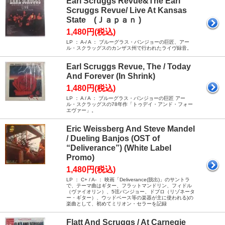
Earl Scruggs Revue&The Earl
Scruggs Revue/ Live At Kansas
State (Ｊａｐａｎ )
1,480円(税込)
LP ： A-/ A ： ブルーグラス・バンジョーの巨匠、アー
ル・スクラッグスのカンザス州で行われたライヴ録音。
Earl Scruggs Revue, The / Today
And Forever (In Shrink)
1,480円(税込)
LP ： A / A ： ブルーグラス・バンジョーの巨匠 アー
ル・スクラッグスの78年作「トゥデイ・アンド・フォー
エヴァー」。
Eric Weissberg And Steve Mandel
/ Dueling Banjos (OST of
“Deliverance”) (White Label
Promo)
1,480円(税込)
LP ： C+ / A- ： 映画「Deliverance(脱出)」のサントラ
で、テーマ曲はギター、フラットマンドリン、フィドル
（ヴァイオリン）、5弦バンジョー、ドブロ（リゾネータ
ー・ギター）、ウッドベース等の楽器が主に使われる)の
楽曲として、初めてミリオン・セラーを記録
Flatt And Scruggs / At Carnegie