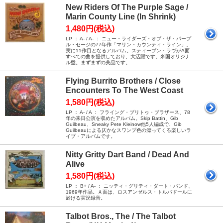
New Riders Of The Purple Sage /
Marin County Line (In Shrink)
1,480円(税込)
LP ： A- / A- ： ニュー・ライダーズ・オブ・ザ・パープ
ル・セージの77年作「マリン・カウンティ・ライン」。
実に11作目となるアルバム。スティーブン・ラヴがA面
すべての曲を提供しており、大活躍です。米国オリジナ
ル盤。まずまずの美品です。
Flying Burrito Brothers / Close
Encounters To The West Coast
1,580円(税込)
LP ： A- / A ： フライング・ブリトゥ・ブラザース、78
年の来日公演を収めたアルバム。Skip Battin、Gib
Guilbeau、Sneaky Pete Kleinow他5人編成で、Gib
Guilbeauによる仄かなスワンプ色の漂ってくる楽しいラ
イブ・アルバムです。
Nitty Gritty Dart Band / Dead And
Alive
1,580円(税込)
LP ： B+ / A- ： ニッティ・グリティ・ダート・バンド、
1969年作品。Ａ面は、ロスアンゼルス・トルバドールに
於ける実況録音。
Talbot Bros., The / The Talbot