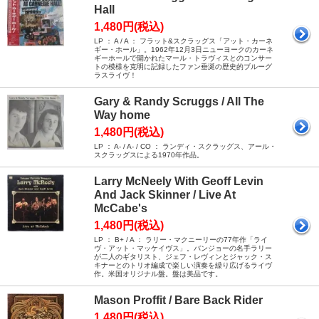
Hall
1,480円(税込)
LP ： A / A ： フラット&スクラッグス「アット・カーネ
ギー・ホール」。1962年12月3日ニューヨークのカーネ
ギーホールで開かれたマール・トラヴィスとのコンサー
トの模様を克明に記録したファン垂涎の歴史的ブルーグ
ラスライヴ！
Gary & Randy Scruggs / All The
Way home
1,480円(税込)
LP ： A- / A- / CO ： ランディ・スクラッグス、アール・
スクラッグスによる1970年作品。
Larry McNeely With Geoff Levin
And Jack Skinner / Live At
McCabe's
1,480円(税込)
LP ： B+ / A ： ラリー・マクニーリーの77年作「ライ
ヴ・アット・マッケイヴス」。バンジョーの名手ラリー
が二人のギタリスト、ジェフ・レヴィンとジャック・ス
キナーとのトリオ編成で楽しい演奏を繰り広げるライヴ
作。米国オリジナル盤。盤は美品です。
Mason Proffit / Bare Back Rider
1,480円(税込)