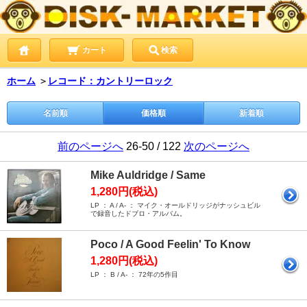
カート
検索
ホーム
＞
レコード：カントリーロック
名前順
価格順
新着順
前のページへ
26-50 / 122
次のページへ
Mike Auldridge / Same
1,280円(税込)
LP ： A / A- ： マイク・オールドリッジがナッシュビル
で録音したドブロ・アルバム。
Poco / A Good Feelin' To Know
1,280円(税込)
LP ： B / A- ： 72年の5作目