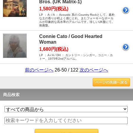
Bros. (UK Matrix-1)
1,580円(税込)
LP ： A- / A ： Acoustic 系の Country Rockとして、素朴
な土の香りが程よく感じとれ、またフォーキーなボーカ
ルが印象的な高水準のアルバムです。珍しいUK盤にて。
推薦盤。
Connie Cato / Good Hearted
Woman
1,680円(税込)
LP ： A-/ A / DH ： カントリー・シンガー、コニー・カ
トー、1975年2ndアルバム。
前のページへ
26-50 / 122
次のページへ
ページの先頭へ戻る
商品検索