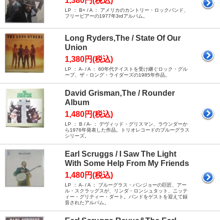
1,380円(税込)
LP ： B+ / A ： アメリカのカントリー・ロックバンド、
フリービアーの1977年3rdアルバム。
Long Ryders,The / State Of Our
Union
1,380円(税込)
LP ： A- / A ： 60年代テイストを受け継ぐロック・グル
ープ、ザ・ロング・ライダーズの1985年作品。
David Grisman,The / Rounder
Album
1,480円(税込)
LP ： B / A- ： デヴィッド・グリスマン、ラウンダーか
ら1976年発表した作品。トリオレコードのブルーグラス
シリーズ。
Earl Scruggs / I Saw The Light
With Some Help From My Friends
1,480円(税込)
LP ： A- / A ： ブルーグラス・バンジョーの巨匠、アー
ル・スクラッグスが、リンダ・ロンシュタット、ニッテ
ィー・グリティー・ダート。バンドをゲストを迎えて録
音されたアルバム。