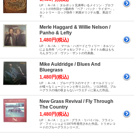
LP ： A- / A ： タルボット兄弟率いるメイソン・プロフ
ィットの5作目かつ最終作「ベア・バック・ライダー」。
カントリー・ロック快作！米国オリジナル盤。美品で
す。
Merle Haggard & Willie Nelson /
Panho & Lefty
1,480円(税込)
LP ： A- / A- ： マール・ハガードとウィリー・ネルソン
による共作「パンチョ＆レフティ」。タイトル曲はもち
ろんタウンズ・ヴァン・ザントの代表曲。
Mike Auldridge / Blues And
Bluegrass
1,480円(税込)
LP ： A- / A ： ブルーグラスのマイク・オールドリッジ
が様々なミュージシャンと作り上げた。ソロ2作目。ブル
ーグラスの域の収まらないバラエティに富んだ作品。
New Grass Revival / Fly Through
The Country
1,480円(税込)
LP ： A- / A ： ニュー・グラス・リバイバル、フライン
グ・フイッシュより1975年発売された作品。トリオレコ
ードのブルーグラスシリーズ。