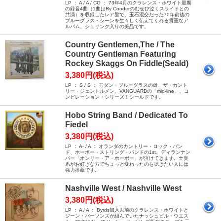
LP ： A / A / CO ： 73年4月のクラレンス・ホワイト最期
の録音4曲（1曲はRy Cooderのむせび泣くスライドとの
共演）を収録したレア盤で、玉石混交だった70年前後の
ブルーグラス・シーンを生々しく伝えてくれる貴重なア
ルバム。シュリンク入りの美品です。
Country Gentlemen,The / The
Country Gentleman Featuring
Rockey Skaggs On Fiddle(Seald)
3,380円(税込)
LP ： S / S ： モダン・ブルーグラスの雄、ザ・カント
リー・ジェントルメン、VANGUARDの「mid-line」、コ
ンピレーション・シリーズ！シールドです。
Hobo String Band / Dedicated To
Fiedel
3,380円(税込)
LP ： A- / A ： オランダのカントリー・ロック・バン
ド、ホーボー・ストリング・バンドの1st。ディランナン
バー「オンリー・ア・ホーボー」が泣けてきます。土臭
系がお好きな方でちょっと変わったのを聴きたい人には
強力推薦です。
Nashville West / Nashville West
3,380円(税込)
LP ： A / A ： Byrds加入以前のクラレンス・ホワイトと
ジーン・パーソンズが組んでいたナッシュビル・ウエス