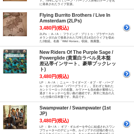
ト。78年になってジーン・パーソンズ所有のテープを元
に発表されたライブ音源。
Flying Burrito Brothers / Live In
Amsterdam (2LPs)
3,480円(税込)
2LPs ： A- / A ： フライング・ブリトゥ・ブラザースの
オランダのみで発表された72年1月14日のライブを収め
た2枚組。名曲「Wild Horses」収録。推薦盤。
New Riders Of The Purple Sage /
Powerglide (貴重白ラベル見本盤
差込帯インサート、豪華ブックレッ
ト)
3,480円(税込)
LP ： A- / A ： ニュー・ライダーズ・オブ・ザ・パープ
ル・セイジの2nd「パワーグライド」。言わずと知れた
カントリーロックの名盤。カヴァーも含め曲が素晴らし
過ぎ！キャッチーな良い曲の連続です。異常に気合の入
った仕様の日本盤です。美品です。
Swampwater / Swampwater (1st
JP)
3,480円(税込)
LP ： B+ / A ： ギブ・ギルボーを中心に結成されスワン
プウォーターのデビュー作。ルイジアナの沼地の香りた
だようケイジャン・ロック。キャッチーな名曲がずらり