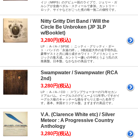
イジ（NRPS）のデビュー前のライブで、ジェリー・ガ
ルシアが全曲ペダル・スティールで参加。カントリー・
ロック、サイケなどがごった煮の唯一無二の個性です。
Nitty Gritty Dirt Band / Will the
Circle Be Unbroken (JP 3LP
w/Booklet)
3,280円(税込)
LP ： A- / A- / SPSE ： ニッティ・グリッティ・ダー
ト・バンドの「永遠の絆」。3枚組超大作の金字塔作品。
豪華ゲストと共に織り成すホワイト・アメリカンミュー
ジックの集大成。カントリー嫌いの中村とうよう氏の大
推薦盤。日本盤。なかなかの美品です。
Swampwater / Swampwater (RCA
2nd)
3,280円(税込)
LP ： A- / A- / CO ： スワンプウォーターの71年セカン
ドアルバム。イーグルスのデビューより1年早いですがイ
ーグルス級のキャッチーな曲をずらりと並べた名作で
す。基本。米国オリジナル盤。まずまずの美品です。
V.A. (Clarence White etc) / Silver
Meteor : A Progressive Country
Anthology
3,280円(税込)