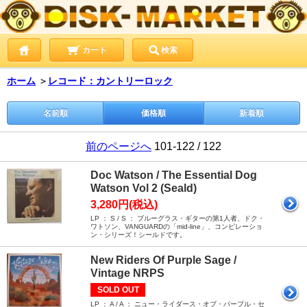
カート
検索
ホーム
＞
レコード：カントリーロック
名前順
価格順
新着順
前のページへ
101-122 / 122
Doc Watson / The Essential Dog
Watson Vol 2 (Seald)
3,280円(税込)
LP ： S / S ： ブルーグラス・ギターの第1人者、ドク・
ワトソン、VANGUARDの「mid-line」、コンピレーショ
ン・シリーズ！シールドです。
New Riders Of Purple Sage /
Vintage NRPS
SOLD OUT
LP ： A / A ： ニュー・ライダース・オブ・パープル・セ