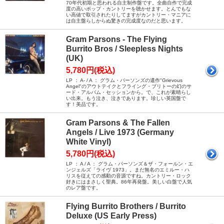
70年代初期と思われる自主制作盤です。全曲自作で完成
度の高いポップ・カントリーを聴かせます。とんでもな
い高値で取引されたりしてますがカントリー・マニアに
は自主盤らしからぬ驚きの完成度なのだと思います。
Gram Parsons - The Flying
Burrito Bros / Sleepless Nights
(UK)
5,780円(税込)
LP ： A- / A ： グラム・パーソンズの遺作"Grievous
Angel"のアウトテイクとフライング・ブリトーの幻のサ
ード・アルバム・セッションから。で、これが素晴らし
い出来。もう泣き、泣きであります。珍しい英国盤で
す！美品です。
Gram Parsons & The Fallen
Angels / Live 1973 (Germany
White Vinyl)
5,780円(税込)
LP ： A / A ： グラム・パーソンズ＆ザ・フォールン・エ
ンジェルズ「ライヴ 1973」。まだ無名のエミルー・ハ
リスを従えての感動の音源ですね。カントリー・ロック
好きにはまさしく聖典。86年再発盤。美しい白盤で人気
のレア盤です。
Flying Burrito Brothers / Burrito
Deluxe (US Early Press)