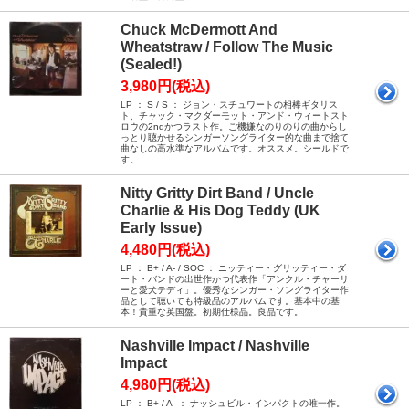
Chuck McDermott And
Wheatstraw / Follow The Music
(Sealed!)
3,980円(税込)
LP ： S / S ： ジョン・スチュワートの相棒ギタリス
ト、チャック・マクダーモット・アンド・ウィートスト
ロウの2ndかつラスト作。ご機嫌なのりのりの曲からし
っとり聴かせるシンガーソングライター的な曲まで捨て
曲なしの高水準なアルバムです。オススメ。シールドで
す。
Nitty Gritty Dirt Band / Uncle
Charlie & His Dog Teddy (UK
Early Issue)
4,480円(税込)
LP ： B+ / A- / SOC ： ニッティー・グリッティー・ダ
ート・バンドの出世作かつ代表作「アンクル・チャーリ
ーと愛犬テディ」。優秀なシンガー・ソングライター作
品として聴いても特級品のアルバムです。基本中の基
本！貴重な英国盤。初期仕様品。良品です。
Nashville Impact / Nashville
Impact
4,980円(税込)
LP ： B+ / A- ： ナッシュビル・インパクトの唯一作。