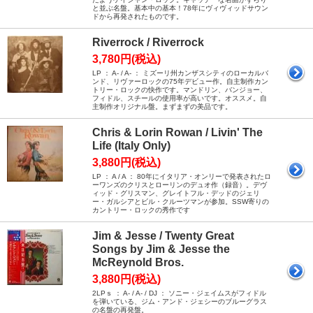
と並ぶ名盤。基本中の基本！78年にヴィヴィッドサウン
ドから再発されたものです。
Riverrock / Riverrock
3,780円(税込)
LP ： A- / A- ： ミズーリ州カンザスシティのローカルバ
ンド、リヴァーロックの75年デビュー作。自主制作カン
トリー・ロックの快作です。マンドリン、バンジョー、
フィドル、スチールの使用率が高いです。オススメ。自
主制作オリジナル盤。まずまずの美品です。
Chris & Lorin Rowan / Livin' The
Life (Italy Only)
3,880円(税込)
LP ： A / A ： 80年にイタリア・オンリーで発表されたロ
ーワンズのクリスとローリンのデュオ作（録音）。デヴ
ィッド・グリスマン、グレイトフル・デッドのジェリ
ー・ガルシアとビル・クルーツマンが参加。SSW寄りの
カントリー・ロックの秀作です
Jim & Jesse / Twenty Great
Songs by Jim & Jesse the
McReynold Bros.
3,880円(税込)
2LPｓ ： A- / A- / DJ ： ソニー・ジェイムスがフィドル
を弾いている、ジム・アンド・ジェシーのブルーグラス
の名盤の再発盤。