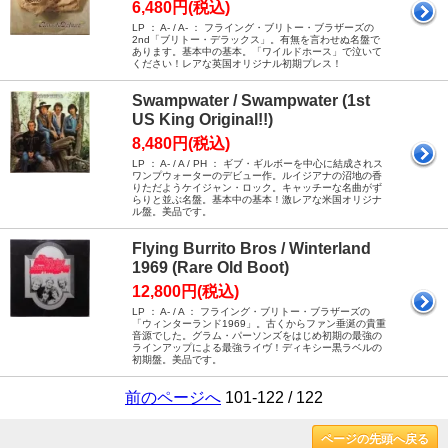
6,480円(税込)
LP ： A- / A- ： フライング・ブリトー・ブラザーズの
2nd「ブリトー・デラックス」。有無を言わせぬ名盤で
あります。基本中の基本。「ワイルドホース」で泣いて
ください！レアな英国オリジナル初期プレス！
Swampwater / Swampwater (1st
US King Original!!)
8,480円(税込)
LP ： A- / A / PH ： ギブ・ギルボーを中心に結成されス
ワンプウォーターのデビュー作。ルイジアナの沼地の香
りただようケイジャン・ロック。キャッチーな名曲がず
らりと並ぶ名盤。基本中の基本！激レアな米国オリジナ
ル盤。美品です。
Flying Burrito Bros / Winterland
1969 (Rare Old Boot)
12,800円(税込)
LP ： A- / A ： フライング・ブリトー・ブラザーズの
「ウィンターランド1969」。古くからファン垂涎の貴重
音源でした。グラム・パーソンズをはじめ初期の最強の
ラインアップによる最強ライヴ！ディキシー黒ラベルの
初期盤。美品です。
前のページへ
101-122 / 122
ページの先頭へ戻る