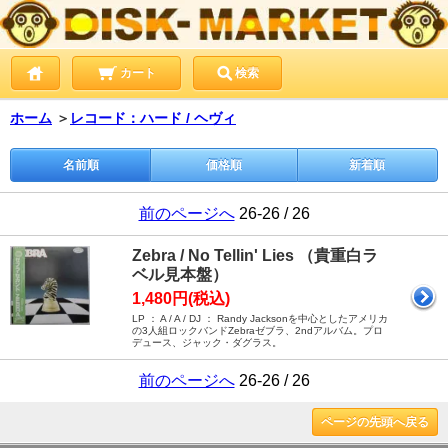
カート
検索
ホーム
＞
レコード：ハード / ヘヴィ
名前順
価格順
新着順
前のページへ
26-26 / 26
Zebra / No Tellin' Lies （貴重白ラ
ベル見本盤）
1,480円(税込)
LP ： A / A / DJ ： Randy Jacksonを中心としたアメリカ
の3人組ロックバンドZebraゼブラ、2ndアルバム。プロ
デュース、ジャック・ダグラス。
前のページへ
26-26 / 26
ページの先頭へ戻る