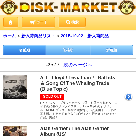
カート
検索
ホーム
＞
新入荷商品リスト
＞
2015-10-02 新入荷商品
名前順
価格順
新着順
1-25 / 71
次のページへ
A. L. Lloyd / Leviathan ! ; Ballads
＆ Song Of The Whaling Trade
(Blue Topic)
SOLD OUT
LP ： A / A ： ブラックホーク99選にも選出されたA.L.ロ
イドの代表作リヴァイアサン。Blue Topicのオリジナ
ル・MONOプレス。捕鯨に題材をとった英国トラッドの
基本盤。トラッド好きならばぜひとも押さえておきたい
作品。美品！
Alan Gerber / The Alan Gerber
Album (US)