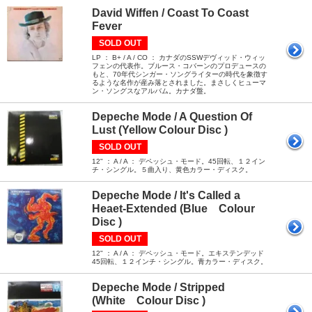
David Wiffen / Coast To Coast
Fever
SOLD OUT
LP ： B+ / A / CO ： カナダのSSWデヴィッド・ウィッ
フェンの代表作。ブルース・コバーンのプロデュースの
もと、70年代シンガー・ソングライターの時代を象徴す
るような名作が産み落とされました。まさしくヒューマ
ン・ソングスなアルバム。カナダ盤。
Depeche Mode / A Question Of
Lust (Yellow Colour Disc )
SOLD OUT
12" ： A / A ： デペッシュ・モード。45回転、１２イン
チ・シングル。５曲入り、黄色カラー・ディスク。
Depeche Mode / It's Called a
Heaet-Extended (Blue Colour
Disc )
SOLD OUT
12" ： A / A ： デペッシュ・モード。エキステンデッド
45回転、１２インチ・シングル。青カラー・ディスク。
Depeche Mode / Stripped
(White Colour Disc )