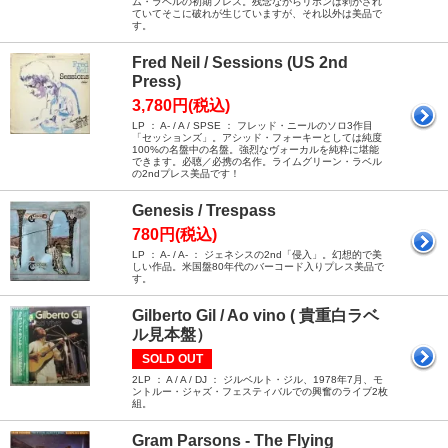
ム・ラベルの初期プレス。残念ながらリボンは剥がされ
ていてそこに破れが生じていますが、それ以外は美品で
す。
Fred Neil / Sessions (US 2nd
Press)
3,780円(税込)
LP ： A- / A / SPSE ： フレッド・ニールのソロ3作目
「セッションズ」。アシッド・フォーキーとしては純度
100%の名盤中の名盤。強烈なヴォーカルを純粋に堪能
できます。必聴／必携の名作。ライムグリーン・ラベル
の2ndプレス美品です！
Genesis / Trespass
780円(税込)
LP ： A- / A- ： ジェネシスの2nd「侵入」。幻想的で美
しい作品。米国盤80年代のバーコード入りプレス美品で
す。
Gilberto Gil / Ao vino ( 貴重白ラベ
ル見本盤）
SOLD OUT
2LP ： A / A / DJ ： ジルベルト・ジル、1978年7月、モ
ントルー・ジャズ・フェスティバルでの興奮のライブ2枚
組。
Gram Parsons - The Flying