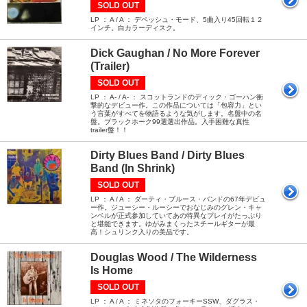
SOLD OUT
LP ： A / A ： デペッシュ・モード、5曲入り45回転１２
インチ。白カラーディスク。
Dick Gaughan / No More Forever
(Trailer)
SOLD OUT
LP ： A- / A- ： スコットランドのディック・ゴーハン衝
撃的なデビュー作。この作品については「包容力」とい
う言葉がすべてを物語るような気がします。名盤中の名
盤。ブラックホーク99選選出作品。入手困難な真性
trailer盤！！
Dirty Blues Band / Dirty Blues
Band (In Shrink)
SOLD OUT
LP ： A / A ： ダーティ・ブルース・バンドの67年デビュ
ー作。ジューシー・ルーシーでおなじみのグレン・キャ
ンベルが正式参加していてあの特異なプレイがたっぷり
と堪能できます。ゆがみまくったスチールギターが最
高！シュリンク入りの美品です。
Douglas Wood / The Wilderness
Is Home
SOLD OUT
LP ： A / A ： ミネソタのフォーキーSSW、ダグラス・