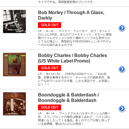
ライヴですね。英国盤最初期のプレスです。
Bob Morley / Through A Glass,
Darkly
SOLD OUT
LP ： A- / A- ： マイナー・フォーキー、ボブ・モーレイ
のたぶん2作目。自らのアコースティック・ギターに最低
限のリズムセクションが付く極めてシンプルな音作りが
とても心地よい。典型的な70年代SSWらしいボブのヴォ
ーカルも味のあるものです。
Bobby Charles / Bobby Charles
(US White Label Promo)
SOLD OUT
LP ： B+ / A / DJ ： 70年代のSSWブーム、「幻の名
盤」狂騒を象徴するボビー・チャールズの超絶名作。激
レアな白ラベルのプロモ盤、しかも美品です。お見逃し
なく！！
Boondoggle & Balderdash /
Boondoggle & Balderdash
SOLD OUT
LP ： B+ / A ： ブーンドグル＆バルダーダッシュの唯一
作。スワンプロックの傑作は数多くあれど、ベスト10に
間違いなく入ってくる逸品。多くのマニアが探し回って
いる必携盤。盤はぴんぴんの美品！