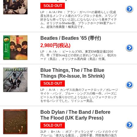
SOLD OUT
LP ： A / A / PH ： アラン・ガーバーの素晴らしい完成
度を誇るメンフィス産のスワンプロック名作。スワンプ
好きなら持ってないと話しにならないという基本アイテ
ム。オリジナルShelter盤。ブラックホーク99選アルバ
ム。超強力推薦盤！極美品です。
Beatles / Beatles '65 (帯付)
2,980円(税込)
LP ： A- / A- ： ビートルズ'65。東芝EMI盤定価2200
円。帯（下部3cmほどの切れと折れシワあり）、歌詞カ
ード（美品）、オリジナル黒内袋（美品）付属。
Blue Things, The / The Blue
Things (Re-Issue, In Shrink)
SOLD OUT
LP ： A / A ： カンザス出身のフォークロック／ガレージ
サイケ・バンド、ブルー・シングスの唯一作。バーズに
ビートルズを振りかけたようなおいしいフォークロック
をやるバンドでした。リイシュー美品。
Bob Dylan / The Band / Before
The Flood (UK Early Press)
SOLD OUT
2LP ： B+ / A- ： ボブ・ディランとザ・バンドのライヴ
アルバム「偉大なる復活」。説明不要、問答無用の強力