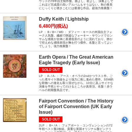
ウッドの78年自主制作盤。曲よし、歌よし、演奏よしで
これほど完成度の高いアルバムもそうはない。秋の夜長
にじっくりと聴きこむには最適な作品。超強力推薦盤！
Duffy Keith / Lightship
6,480円(税込)
LP ： B / B+ / WD ： ダフィー・キースの米国自主フォ
ーク人気盤。繊細で静謐なフォーキー・サウンドでロン
サムな感覚が全体に基通低音のように流れており、静か
で控えめな感情表現が胸を打つ傑作。名盤と言ってよい
でしょう。強力推薦盤！
Earth Opera / The Great American
Eagle Tragedy (Early Issue)
SOLD OUT
LP ： A- / A- ： アース・オペラの2ndかつラスト作。ご
った煮サイケ路線をより強力に推し進めた傑作。SSW的
な歌物への進化も取り混ぜながら、10分に及ぶサイケな
演奏を平然とやってのけるところが真骨頂。名盤！赤ラ
ベルの初期盤美品です。
Fairport Convention / The History
of Fairport Convention (UK Early
Issue)
SOLD OUT
2LP ： B+ / A ： フェアポート・コンヴェンションの72
年初ベスト盤2枚組。貴重な英国オリジナル盤ピンクリ