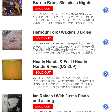
Burrito Bros / Sleepless Nights
SOLD OUT
LP ： A- / A- ： グラム・パーソンズの遺作"Grievous
Angel"のアウトテイクとフライング・ブリトーの幻のサ
ード・アルバム・セッションから。で、これが素晴らし
い出来。もう泣き、泣きであります。美品でどうぞ！
Harbour Folk / Waxie's Dargles
SOLD OUT
LP ： B+ / B+ ： ハーバー・フォークの「ワキシーズ・
ダーグルズ」。少女4人組の美しいポップフォーク作品。
天使の歌声を純粋に楽しめる全14曲です。ソロもコーラ
スもフィメール好きなら昇天ものでしょう。大推薦盤！
Heads Hands & Feet / Heads
Hands & Feet (US 2LP)
SOLD OUT
2LP ： B+ / A / PH RW ： ヘッズ・ハンズ・アンド・フ
ィートのデビュー作。2枚組の米国盤。内容は説明不要、
文句なしの英国産カントリーロックを聴かせてくれま
す。アルバート・リーの超絶ギターは最高！！基本。
Ian Raines / With Just a Piano
and a song
SOLD OUT