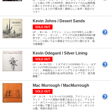
ソンと組んで作った80年作。彼女のヴォーカルは無防備
に聴くとそのすさまじい吸引力であっという間に持って
いかれてしまうので要注意！素晴らしい名作！美品でど
うぞ！
Kevin Johns / Desert Sands
SOLD OUT
LP ： B+ / A- ： ケヴィン・ジョンズの78年たぶん唯一
作「デザート・サンズ」。アリゾナの自主制作SSWの傑
作です。バンド付きのサウンド作りでシンプルで的確な
アレンジが効いており最後までだらけずに聴けます。強
力推薦盤！
Kevin Odegard / Silver Lining
SOLD OUT
LP ： A- / A / CO ： ミネアポリスのSSWケヴィン・オデ
ガードの75年の2ndかつラスト作「シルヴァー・ライニ
ング」。本格的なシンガーソングライター作品でマイナ
ーらしからぬ完成度のある85点作品。レアです。強力推
薦盤！
Mac Murrough / MacMurrough
SOLD OUT
LP ：A- / A ： マクマーロウの2作目。アイリッシュ・ト
ラッド・フォーク屈指の名盤であるとともに、アイルラ
ンド・ポリドールにひっそりと残されたフィメールフォ
ークの激レア盤でもあります。アイルランド・オリジナ
ル盤。奇跡の美品です。