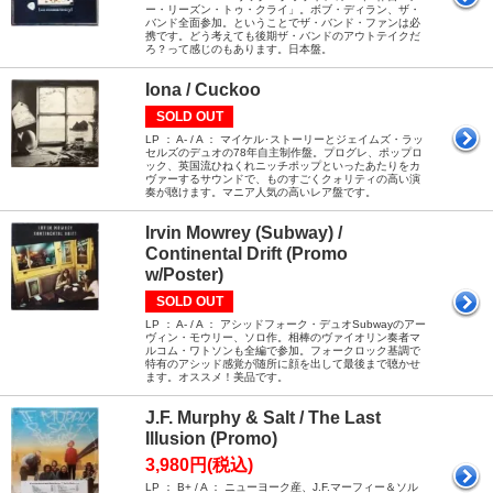
ー・リーズン・トゥ・クライ」。ボブ・ディラン、ザ・
バンド全面参加。ということでザ・バンド・ファンは必
携です。どう考えても後期ザ・バンドのアウトテイクだ
ろ？って感じのもあります。日本盤。
Iona / Cuckoo
SOLD OUT
LP ： A- / A ： マイケル･ストーリーとジェイムズ・ラッ
セルズのデュオの78年自主制作盤。プログレ、ポップロ
ック、英国流ひねくれニッチポップといったあたりをカ
ヴァーするサウンドで、ものすごくクォリティの高い演
奏が聴けます。マニア人気の高いレア盤です。
Irvin Mowrey (Subway) /
Continental Drift (Promo
w/Poster)
SOLD OUT
LP ： A- / A ： アシッドフォーク・デュオSubwayのアー
ヴィン・モウリー、ソロ作。相棒のヴァイオリン奏者マ
ルコム・ワトソンも全編で参加。フォークロック基調で
特有のアシッド感覚が随所に顔を出して最後まで聴かせ
ます。オススメ！美品です。
J.F. Murphy & Salt / The Last
Illusion (Promo)
3,980円(税込)
LP ： B+ / A ： ニューヨーク産、J.F.マーフィー＆ソル