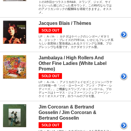
トの3作目かつラスト作R&B、スワンプ、ジャズ、サイ
ケといった感じのごった煮サウンド。この時代ならでは
のアメリカンロックの醍醐味を堪能できますよ。オスス
メ。
Jacques Blais / Thèmes
SOLD OUT
LP ： A- / A- ： カナダはケベックのシンガー／ギタリ
ス、ジャック・ブレイズの75年1st。いかにもフレンチ系
らしい哀愁味と緊張感あふれるスリリングな演奏。プロ
グレッシヴな名盤です。カナダオリジナル盤。
Jambalaya / High Rollers And
Other Fine Ladies (White Label
Promo)
SOLD OUT
LP ： A- / A- ： アメリカのフェイセズことジャンバラヤ
の73年唯一作「ハイ・ローラーズ・アンド・アザー・レ
ディーズ」。ご機嫌なスワンプ／ロックンロール。プロ
デュースはトーマス・ジェファーソンジェファーソン・
ケイ！オススメです。白ラベルのプロモ盤。
Jim Corcoran & Bertrand
Gosselin / Jim Corcoran &
Bertrand Gosselin
SOLD OUT