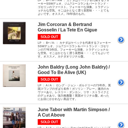
LP ： B+ / A- / RW ： カナダはケベックを代表するフォ
ーキーSSWデュオ、ジム?コーコラン＆バートランド・
ゴセリンのファースト。フォーキーな演奏、トラディシ
ョナルな空気、そこはかとなく漂う哀愁味・・・とても
よいです。オススメ。78年頃のもの。
Jim Corcoran & Bertrand
Gosselin / La Tete En Gigue
SOLD OUT
LP ： B+ / A- ： カナダはケベックを代表するフォーキー
SSWデュオ、ジム?コーコラン＆バートランド・ゴセリ
ンの77年3作目。フォーキーな演奏、トラディショナル
な空気、そこはかとなく漂う哀愁味・・・とてもよいで
す。オススメ。カナダオリジナル盤。
John Baldry (Long John Baldry) /
Good To Be Alive (UK)
SOLD OUT
LP ： A / A ： ロング・ジョン・ボルドリーの73年作。英
国スワンプのずばり名作！ガソリン・アレー」激渋のカ
ヴァーあり。レスリー・ダンカン、リサ・ストライクと
のデュオあり。強力推薦盤！英国オリジナル盤。めった
にお目にかかれない美品です。
June Tabor with Martin Simpson /
A Cut Above
SOLD OUT
LP ： A / A ： ジューン・テーバーがマーティン・シンプ