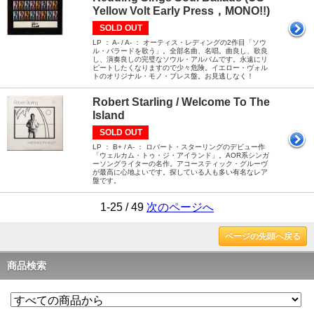
Yellow Volt Early Press，MONO!!)
SOLD OUT
LP ： A- / A- ： オーティス・レディングの2作目「ソウ
ル・バラードを歌う」。全部名曲、名唱。曲良し、歌良
し、演奏良しの完璧なソウル・アルバムです。永遠にリ
ピートしたくなりますので少々危険。イエロー・ヴォル
トのオリジナル・モノ・プレス盤。お見逃しなく！
Robert Starling / Welcome To The
Island
SOLD OUT
LP ： B+ / A- ： ロバート・スターリングのデビュー作
「ウェルカム・トゥ・ジ・アイランド」。AOR系シンガ
ーソングライターの名作。アコースティック・グルーヴ
が最高に心地よいです。探している人も多い有名なレア
盤です。
1-25 / 49
次のページへ
ページの先頭へ戻る
商品検索