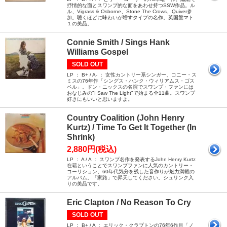
抒情的な面とスワンプ的な面をあわせ持つSSW作品。ル
ル、Vigrass & Osborne、Stone The Crows、Quiver参
加。聴くほどに味わいが増すタイプの名作。英国盤マト
１の美品。
Connie Smith / Sings Hank
Williams Gospel
SOLD OUT
LP ： B+ / A- ： 女性カントリー系シンガー、コニー・ス
ミスの76年作「シングス・ハンク・ウィリアムス・ゴス
ペル」。ドン・ニックスの名演でスワンプ・ファンには
おなじみの"I Saw The Light"で始まる全11曲。スワンプ
好きにもいいと思いますよ。
Country Coalition (John Henry
Kurtz) / Time To Get It Together (In
Shrink)
2,880円(税込)
LP ： A / A ： スワンプ名作を発表するJohn Henry Kurtz
在籍ということでスワンプファンに人気のカントリー・
コーリション。60年代気分を残した音作りが魅力満載の
アルバム。「家路」で昇天してください。シュリンク入
りの美品です。
Eric Clapton / No Reason To Cry
SOLD OUT
LP ： B+ / A ： エリック・クラプトンの76年6作目「ノ