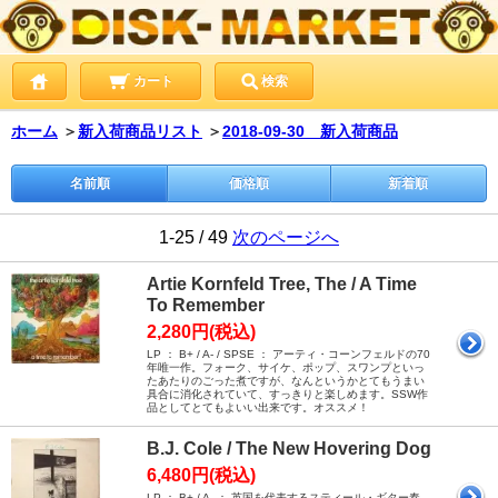
カート
検索
ホーム
＞
新入荷商品リスト
＞
2018-09-30 新入荷商品
名前順
価格順
新着順
1-25 / 49
次のページへ
Artie Kornfeld Tree, The / A Time
To Remember
2,280円(税込)
LP ： B+ / A- / SPSE ： アーティ・コーンフェルドの70
年唯一作。フォーク、サイケ、ポップ、スワンプといっ
たあたりのごった煮ですが、なんというかとてもうまい
具合に消化されていて、すっきりと楽しめます。SSW作
品としてとてもよいい出来です。オススメ！
B.J. Cole / The New Hovering Dog
6,480円(税込)
LP ： B+ / A- ： 英国を代表するスティール・ギター奏