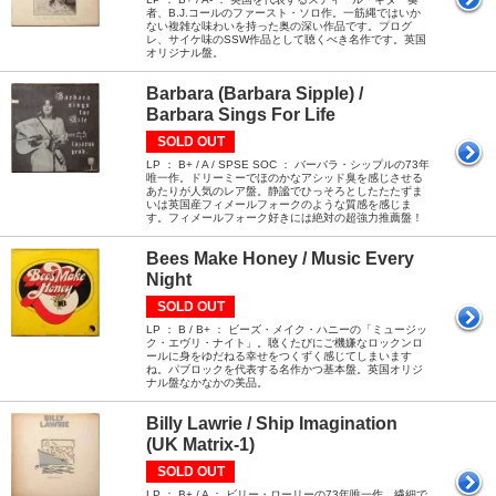
者、B.J.コールのファースト・ソロ作。一筋縄ではいか
ない複雑な味わいを持った奥の深い作品です。プログ
レ、サイケ味のSSW作品として聴くべき名作です。英国
オリジナル盤。
Barbara (Barbara Sipple) /
Barbara Sings For Life
SOLD OUT
LP ： B+ / A / SPSE SOC ： バーバラ・シップルの73年
唯一作。ドリーミーでほのかなアシッド臭を感じさせる
あたりが人気のレア盤。静謐でひっそろとしたたたずま
いは英国産フィメールフォークのような質感を感じま
す。フィメールフォーク好きには絶対の超強力推薦盤！
Bees Make Honey / Music Every
Night
SOLD OUT
LP ： B / B+ ： ビーズ・メイク・ハニーの「ミュージッ
ク・エヴリ・ナイト」。聴くたびにご機嫌なロックンロ
ールに身をゆだねる幸せをつくずく感じてしまいます
ね。パブロックを代表する名作かつ基本盤。英国オリジ
ナル盤なかなかの美品。
Billy Lawrie / Ship Imagination
(UK Matrix-1)
SOLD OUT
LP ： B+ / A ： ビリー・ローリーの73年唯一作。繊細で