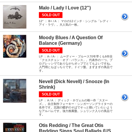
Malo / Lady I Love (12")
SOLD OUT
12" ： B+ / A ： マロの12インチ・シングル「レディ・
アイ・ラヴ」。大人気の一枚。
Moody Blues / A Question Of
Balance (Germany)
SOLD OUT
LP ： A- / A- ： ムーディー・ブルース70年早くも6作目
「クエスチョン・オブ・バランス」。代表作の一つ。プ
ログレッシヴでありながらポップでとてもよいですね。
入門用にもばっちりです。ドイツ盤。まずまずの美品で
す。
Nevell (Dick Nevell) / Snooze (In
Shrink)
SOLD OUT
LP ： A / A ： ディック・ネヴェルの唯一作「スヌー
ズ」。自主制作フォーキー・シンガーソングライターの
名作です。北国の暖炉のそばでそっと聴いていたいよう
なアルバムです。強力推薦盤。シュリンク入りの美品で
す。
Otis Redding / The Great Otis
Redding Sings Soul Ballads (US