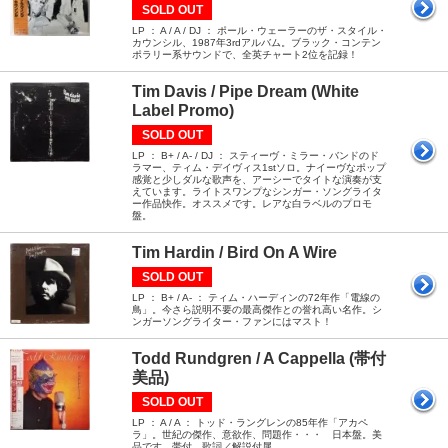
SOLD OUT
LP ： A / A / DJ ： ポール・ウェーラーのザ・スタイル・
カウンシル、1987年3rdアルバム。ブラック・コンテン
ポラリー系サウンドで、全英チャート2位を記録！
Tim Davis / Pipe Dream (White
Label Promo)
SOLD OUT
LP ： B+ / A- / DJ ： スティーヴ・ミラー・バンドのド
ラマー、ティム・デイヴィス1stソロ。ナイーヴなポップ
感覚と少しダルな歌声を、アーシーでタイトな演奏が支
えています。ライトスワンプなシンガー・ソングライタ
ー作品快作。オススメです。レアな白ラベルのプロモ
盤。
Tim Hardin / Bird On A Wire
SOLD OUT
LP ： B+ / A- ： ティム・ハーディンの72年作「電線の
鳥」。今さら説明不要の最高傑作との誉れ高い名作。シ
ンガーソングライター・ファンにはマスト！
Todd Rundgren / A Cappella (帯付
美品)
SOLD OUT
LP ： A / A ： トッド・ラングレンの85年作「アカペ
ラ」。世紀の傑作、意欲作、問題作・・・ 日本盤。美
品です。帯付。歌詞／解説付属。