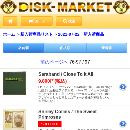
カート
検索
ホーム
＞
新入荷商品リスト
＞
2021-07-22 新入荷商品
名前順
価格順
新着順
前のページへ
76-97 / 97
Saraband / Close To It All
9,800円(税込)
LP ： A- / A- ： サラバンドの74年唯一作。Folk Heritage
に残された秘宝アイテムで、バーバラ・イェーツの楚々
とした女性らしい美しいヴォーカルが人気の一枚。ポッ
プサイケとしっとりとしたフォーク路線が素晴らしい。
お見逃しなく！
Shirley Collins / The Sweet
Primroses
SOLD OUT