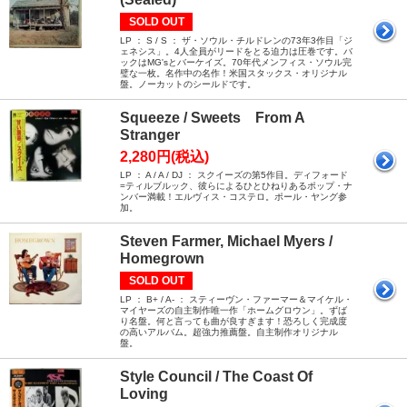
SOLD OUT
LP ： S / S ： ザ・ソウル・チルドレンの73年3作目「ジ
ェネシス」。4人全員がリードをとる迫力は圧巻です。バ
ックはMG'sとバーケイズ。70年代メンフィス・ソウル完
璧な一枚。名作中の名作！米国スタックス・オリジナル
盤。ノーカットのシールドです。
Squeeze / Sweets From A
Stranger
2,280円(税込)
LP ： A / A / DJ ： スクイーズの第5作目。ディフォード
=ティルブルック、彼らによるひとひねりあるポップ・ナ
ンバー満載！エルヴィス・コステロ。ポール・ヤング参
加。
Steven Farmer, Michael Myers /
Homegrown
SOLD OUT
LP ： B+ / A- ： スティーヴン・ファーマー＆マイケル・
マイヤーズの自主制作唯一作「ホームグロウン」。ずば
り名盤。何と言っても曲が良すぎます！恐ろしく完成度
の高いアルバム。超強力推薦盤。自主制作オリジナル
盤。
Style Council / The Coast Of
Loving