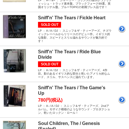
LP ： A- / B+ ： シャーリー・コリンズの傑作かつブリテ
ィッシュ・トラッド基本盤。ブラックフォーク99選。英
国オリジナル盤。ブルーTOPICの初期プレス品です！
Sniff'n' The Tears / Fickle Heart
SOLD OUT
LP ： A / A / DJ ： スニッフ＆ザ・ティーアーズ、チズウ
イックレーベルからリリースのデビュー作。イギリス的
な陰影、スピードとスリル溢れるサウンドが魅力的で
す！
Sniff'n' The Tears / Ride Blue
Divide
SOLD OUT
LP ： A / A / DJ ： スニッフ＆ザ・ティーアーズ、4作
目。影のあるイギリス的な部分と乾いたアメリカ的なム
ード、スリル、サスペンスに溢れています。
Sniff'n' The Tears / The Game's
Up
780円(税込)
LP ： A- / A / DJ ： スニッフ＆ザ・ティアーズ、2ndア
ルバム。モザイク模様のようなサウンド・プロダクショ
ン、乾いたロックン・ロール！
Soul Children, The / Genesis
(Sealed)