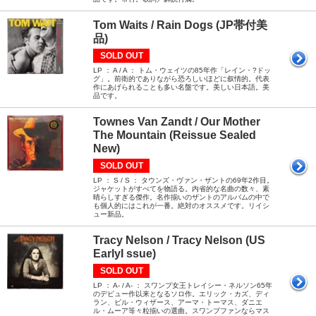
Tom Waits / Rain Dogs (JP帯付美
品)
SOLD OUT
LP ： A / A ： トム・ウェイツの85年作「レイン・?ドッ
グ」。前衛的でありながら恐ろしいほどに叙情的。代表
作にあげられることも多い名盤です。美しい日本語。美
品です。
Townes Van Zandt / Our Mother
The Mountain (Reissue Sealed
New)
SOLD OUT
LP ： S / S ： タウンズ・ヴァン・ザントの69年2作目。
ジャケットがすべてを物語る。内省的な名曲の数々、素
晴らしすぎる傑作。名作揃いのザントのアルバムの中で
も個人的にはこれが一番。絶対のオススメです。リイシ
ュー新品。
Tracy Nelson / Tracy Nelson (US
EarlyI ssue)
SOLD OUT
LP ： A- / A- ： スワンプ女王トレイシー・ネルソン65年
のデビュー作以来となるソロ作。エリック・カズ、ディ
ラン、ビル・ウィザース、アーマ・トーマス、ダニエ
ル・ムーア等々粒揃いの選曲。スワンプファンならマス