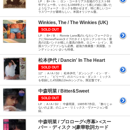
LP ： B+ / A- ： ロン・コーネリアス在籍のウエスト68
年デビュー作。いかにも1968年という感じの絵に描いた
ようなフォーク・ロックを聴かせます。特に美しいコー
ラスワークが素晴らしい。米国オリジナル盤。
Winkies, The / The Winkies (UK)
SOLD OUT
LP ： B+ / B ： Ronnie Lane風のいなたいフォークロッ
クにStones/Facesタイプのタイトなロックンロール！最
高の2流バンドが残した最高の快作。ロニー・レイン、英
国スワンプファンなら必携。超強力推薦盤！英国盤。コ
ンディションいまいち特価。
松本伊代 / Dancin' In The Heart
SOLD OUT
12" ： A / A / DJ ： 松本伊代「ダンシング・イン・ザ・
ハート」「ビリーヴ」のスペシャル・ダンス・ミックス
を収録した45回転12inchシングル。限定盤です。
中森明菜 / Bitter&Sweet
SOLD OUT
LP ： A / A / DJ ： 中森明菜、1985年7作目。「飾りじゃ
ないのよ涙」のニュー・リミックス・ヴァージョン収
録。
中森明菜 / プロローグ<序幕> <スー
パー・ディスク >(豪華歌詞カード