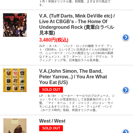
ト作！米国オリジナル盤。初期盤。まずまずの美品で
す。
V.A. (Tuff Darts, Mink DeVille etc) /
Live At CBGB's - The Home Of
Underground Rock (貴重白ラベル
見本盤)
3,480円(税込)
2LP ： A- / A ： 「パンク・ロックの極致 ライヴ・アッ
ト・CBGB's」というすごい日本語タイトルの2枚組ライ
ヴ。ニューヨーク・パンクの殿堂となったCBGBの基調
なドキュメント。タフ・ダーツ、ミンク・デヴィル、ラ
フィング・ドッグ等。日本盤白ラベル見本盤。
V.A.(John Simon, The Band,
Peter Yarrow...) / You Are What
You Eat (US)
SOLD OUT
LP ： B / B+ ： ピーター・ヤーロウのプロデュース。ジ
ョン・サイモンが音楽担当として全面参加のサントラ
盤。「マイ・ネーム・イズ・ジャック」のジョン・サイ
モンによるオリジナル、タイニー・ティム+ザ・バンド
（ホークス時代）収録。米国オリジナル盤。
West / West
SOLD OUT