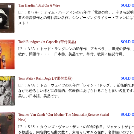
Tim Hardin / Bird On A Wire
SOLD 
LP ： B+ / A- ： ティム・ハーディンの72年作「電線の鳥」。今さら説
要の最高傑作との誉れ高い名作。シンガーソングライター・ファンには
スト！
Todd Rundgren / A Cappella (帯付美品)
SOLD 
LP ： A / A ： トッド・ラングレンの85年作「アカペラ」。世紀の傑作
欲作、問題作・・・ 日本盤。美品です。帯付。歌詞／解説付属。
Tom Waits / Rain Dogs (JP帯付美品)
SOLD 
LP ： A / A ： トム・ウェイツの85年作「レイン・?ドッグ」。前衛的で
ながら恐ろしいほどに叙情的。代表作にあげられることも多い名盤です
美しい日本語。美品です。
Townes Van Zandt / Our Mother The Mountain (Reissue Sealed
SOLD 
New)
LP ： S / S ： タウンズ・ヴァン・ザントの69年2作目。ジャケットがす
を物語る。内省的な名曲の数々、素晴らしすぎる傑作。名作揃いのザン