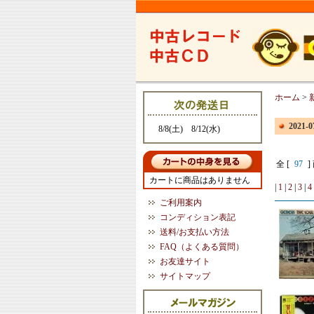
ホーム
>
2021
8/8(土) 8/12(水)
全 [
97
]
カートに商品はありません
|
1
|
2
|
3
|
4
ご利用案内
コンディション表記
送料/お支払い方法
FAQ（よくある質問）
お友達サイト
サイトマップ