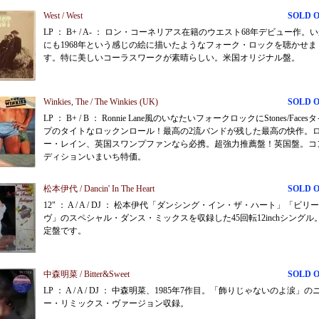
West / West
SOLD 
LP ： B+ / A- ： ロン・コーネリアス在籍のウエスト68年デビュー作。
にも1968年という感じの絵に描いたようなフォーク・ロックを聴かせま
す。特に美しいコーラスワークが素晴らしい。米国オリジナル盤。
Winkies, The / The Winkies (UK)
SOLD 
LP ： B+ / B ： Ronnie Lane風のいなたいフォークロックにStones/Faces
プのタイトなロックンロール！最高の2流バンドが残した最高の快作。
ー・レイン、英国スワンプファンなら必携。超強力推薦盤！英国盤。コ
ディションいまいち特価。
松本伊代 / Dancin' In The Heart
SOLD 
12" ： A / A / DJ ： 松本伊代「ダンシング・イン・ザ・ハート」「ビリー
ヴ」のスペシャル・ダンス・ミックスを収録した45回転12inchシングル
定盤です。
中森明菜 / Bitter&Sweet
SOLD 
LP ： A / A / DJ ： 中森明菜、1985年7作目。「飾りじゃないのよ涙」の
ー・リミックス・ヴァージョン収録。