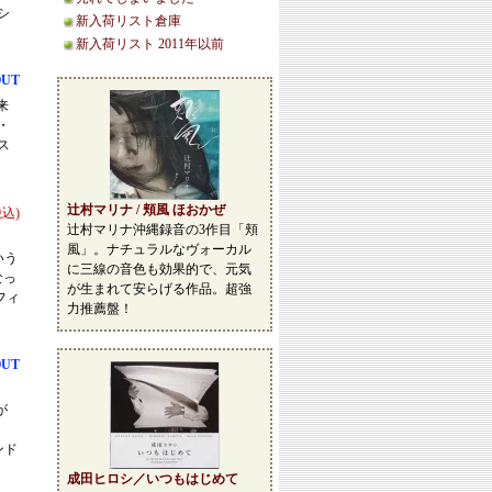
シ
新入荷リスト倉庫
新入荷リスト 2011年以前
OUT
来
・
ス
辻村マリナ / 頬風 ほおかぜ
税込)
辻村マリナ沖縄録音の3作目「頬
風」。ナチュラルなヴォーカル
いう
に三線の音色も効果的で、元気
なっ
が生まれて安らげる作品。超強
フィ
力推薦盤！
OUT
が
ンド
成田ヒロシ／いつもはじめて