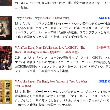
のアルバムの中でも個人的にはこれが一番。絶対のオススメです。リイ
ュー新品。
Tracy Nelson / Tracy Nelson (US EarlyI ssue)
SOLD 
LP ： A- / A- ： スワンプ女王トレイシー・ネルソン65年のデビュー作以
となるソロ作。エリック・カズ、ディラン、ビル・ウィザース、アーマ
トーマス、ダニエル・ムーア等々粒揃いの選曲。スワンプファンならマ
ト作！米国オリジナル盤。初期盤。まずまずの美品です。
V.A. (Tuff Darts, Mink DeVille etc) / Live At CBGB's - The
3,480円(
Home Of Underground Rock (貴重白ラベル見本盤)
2LP ： A- / A ： 「パンク・ロックの極致 ライヴ・アット・CBGB's」と
すごい日本語タイトルの2枚組ライヴ。ニューヨーク・パンクの殿堂と
たCBGBの基調なドキュメント。タフ・ダーツ、ミンク・デヴィル、ラ
ング・ドッグ等。日本盤白ラベル見本盤。
V.A.(John Simon, The Band, Peter Yarrow...) / You Are What
SOLD 
You Eat (US)
LP ： B / B+ ： ピーター・ヤーロウのプロデュース。ジョン・サイモン
音楽担当として全面参加のサントラ盤。「マイ・ネーム・イズ・ジャッ
ク」のジョン・サイモンによるオリジナル、タイニー・ティム+ザ・バ
（ホークス時代）収録。米国オリジナル盤。