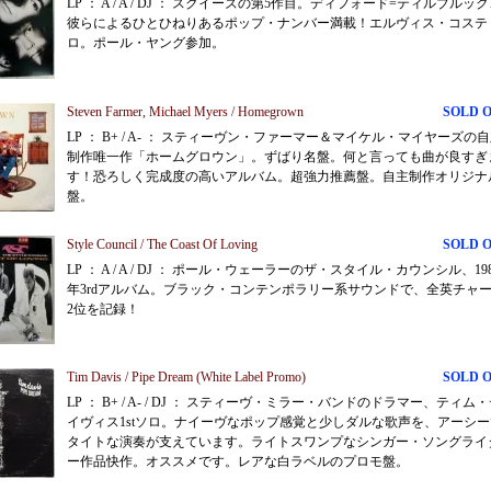
LP ： A / A / DJ ： スクイーズの第5作目。ディフォード=ティルブルッ
彼らによるひとひねりあるポップ・ナンバー満載！エルヴィス・コステ
ロ。ポール・ヤング参加。
Steven Farmer, Michael Myers / Homegrown
SOLD 
LP ： B+ / A- ： スティーヴン・ファーマー＆マイケル・マイヤーズの
制作唯一作「ホームグロウン」。ずばり名盤。何と言っても曲が良すぎ
す！恐ろしく完成度の高いアルバム。超強力推薦盤。自主制作オリジナ
盤。
Style Council / The Coast Of Loving
SOLD 
LP ： A / A / DJ ： ポール・ウェーラーのザ・スタイル・カウンシル、19
年3rdアルバム。ブラック・コンテンポラリー系サウンドで、全英チャ
2位を記録！
Tim Davis / Pipe Dream (White Label Promo)
SOLD 
LP ： B+ / A- / DJ ： スティーヴ・ミラー・バンドのドラマー、ティム
イヴィス1stソロ。ナイーヴなポップ感覚と少しダルな歌声を、アーシー
タイトな演奏が支えています。ライトスワンプなシンガー・ソングライ
ー作品快作。オススメです。レアな白ラベルのプロモ盤。