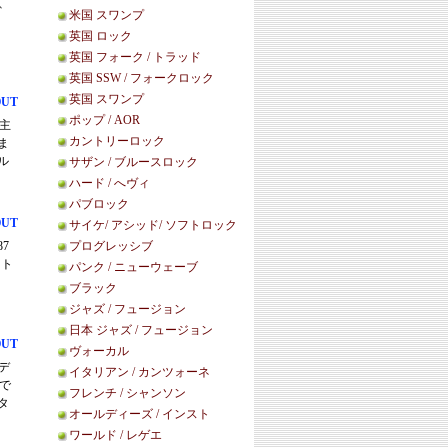
ク、
米国 スワンプ
英国 ロック
英国 フォーク / トラッド
英国 SSW / フォークロック
英国 スワンプ
OUT
ポップ / AOR
自主
カントリーロック
ま
ル
サザン / ブルースロック
ハード / へヴィ
パブロック
OUT
サイケ/ アシッド/ ソフトロック
87
プログレッシブ
ート
パンク / ニューウェーブ
ブラック
ジャズ / フュージョン
日本 ジャズ / フュージョン
OUT
ヴォーカル
・デ
イタリアン / カンツォーネ
で
フレンチ / シャンソン
タ
オールディーズ / インスト
ワールド / レゲエ