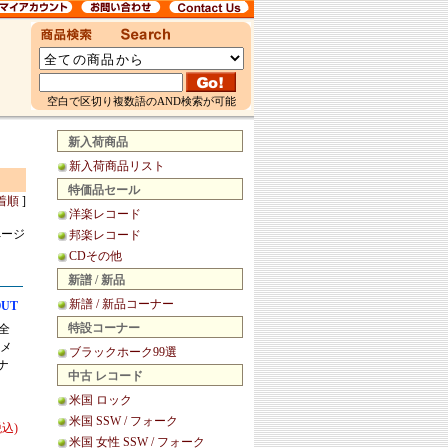
空白で区切り複数語のAND検索が可能
新入荷商品
新入荷商品リスト
特価品セール
着順
]
洋楽レコード
ページ
邦楽レコード
CDその他
新譜 / 新品
新譜 / 新品コーナー
OUT
特設コーナー
人全
代メ
ブラックホーク99選
ナ
中古 レコード
米国 ロック
米国 SSW / フォーク
税込)
米国 女性 SSW / フォーク