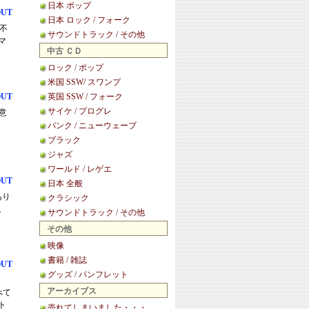
日本 ポップ
OUT
日本 ロック / フォーク
明不
サウンドトラック / その他
マ
中古 ＣＤ
ロック / ポップ
米国 SSW/ スワンプ
OUT
英国 SSW / フォーク
サイケ / プログレ
、意
パンク / ニューウェーブ
ブラック
ジャズ
ワールド / レゲエ
OUT
日本 全般
あり
クラシック
。
サウンドトラック / その他
その他
映像
書籍 / 雑誌
OUT
グッズ / パンフレット
アーカイブス
べて
ト
売れてしまいました・・・