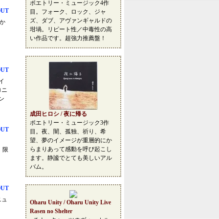
ポエトリー・ミュージック4作
OUT
目。フォーク、ロック、ジャ
ズ、ダブ、アヴァンギャルドの
いか
坩堝。リピート性／中毒性の高
い作品です。超強力推薦盤！
OUT
タイ
ロニ
ン
成田ヒロシ / 夜に帰る
ポエトリー・ミュージック3作
OUT
目。夜、闇、孤独、祈り、希
望、夢のイメージが重層的にか
らまりあって感動を呼び起こし
。限
ます。静謐でとても美しいアル
バム。
OUT
ニュ
Oharu Unity / Oharu Unity Live
Rasen no Shelter