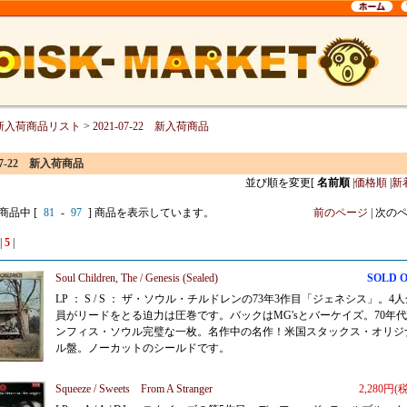
新入荷商品リスト
>
2021-07-22 新入荷商品
-07-22 新入荷商品
並び順を変更
[
名前順
|
価格順
|
新
 商品中 [
81
-
97
] 商品を表示しています。
前のページ
| 次の
|
5
|
Soul Children, The / Genesis (Sealed)
SOLD 
LP ： S / S ： ザ・ソウル・チルドレンの73年3作目「ジェネシス」。4
員がリードをとる迫力は圧巻です。バックはMG'sとバーケイズ。70年
ンフィス・ソウル完璧な一枚。名作中の名作！米国スタックス・オリジ
ル盤。ノーカットのシールドです。
Squeeze / Sweets From A Stranger
2,280円(