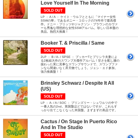
Love Yourself In The Morning
SOLD OUT
LP ： A / A ： ケイト・ウルフとともに「マイナー女性
SSWの華」であるボニー・コロックの74年作で最高傑
作。ドニー・フリッツやジャクソン・ブラウンのカヴァ
ーも秀逸な理想的な女性SSWアルバム。珍しい日本盤の
美品。熱烈大推薦！
Booker T. & Priscilla / Same
SOLD OUT
2LP ： B / A- / SPSE ： ブッカーTとプリシラ夫妻によ
る2枚組大作のスワンプ大傑作アルバム！甘さを配し腰の
据わった実に見事なスワンプサウンドで、スワンプファ
ンなら間違いなく昇天物でしょう。ジェシ・エド参加。
強力推薦盤！！
Brinsley Schwarz / Despite It All
(US)
SOLD OUT
LP ： A- / A / SOC ： ブリンズリー・シュワルツの中で
一番人気の2nd。英国盤ほどではないですが、これもす
っかり出てこなくなった米国盤。まずまずの美品です。
Cactus / On Stage In Puerto Rico
And In The Studio
SOLD OUT