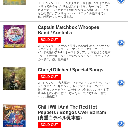
LP ： A- / A- / CO ： カクタスのラスト作。A面はプエル
トリコでのライヴ、B面はスタジオ作。カーマイン・ア
ピスとティム・ボガードの鉄壁なリズム隊による、文句
なしの傑作。アメリカン・ハードロックの最高峰です
ね。米国オリジナル盤美品。
Captain Matchbox Whoopee
Band / Australia
SOLD OUT
LP ： A- / A- ： オーストラリアのいかれたヒッピー・ジ
ャグバンド、キャプテン・マッチボックス・ウーピー・
バンドの激レア3rd「オーストラリア」。内容はもう最高
です！！オールドタイミーなグッタイム・ミュージック
の大傑作。強力推薦盤！
Cheryl Dilcher / Special Songs
SOLD OUT
LP ： A- / A- ： 大人気のフィメール・フォーキー、ペン
シルヴァニア出身のシェリル・ディルチャーのデビュー
作。明るくきらきらとした美しさに包まれていると文字
通り心を洗われる思い。なかなか出てこないレア盤で
す。大推薦盤！！
Chilli Willi And The Red Hot
Peppers / Bongos Over Balham
(貴重白ラベル見本盤)
SOLD OUT