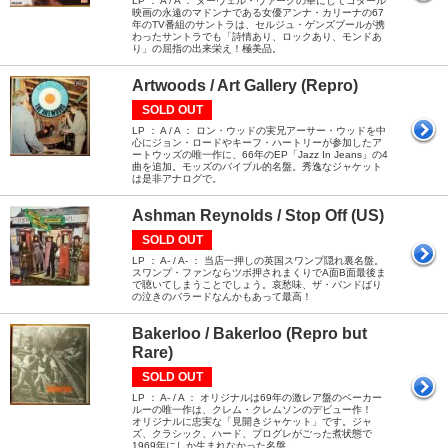
LP ： A / A ： ヌーヴェル・ヴァーグの華にしてゴダール
映画の永遠のマドンナである女優アンナ・カリーナの67
年のTV番組のサントラは、セルジュ・ゲンズブールが携
わったサントラでも「詩情あり、ロックあり、モンドあ
り」の屈指の出来栄え！極美品。
Artwoods / Art Gallery (Repro)
SOLD OUT
LP ： A / A ： ロン・ウッドの実兄アーサー・ウッドを中
心にジョン・ロードやキーフ・ハートリーが参加したア
ートウッズの唯一作に、66年のEP「Jazz In Jeans」の4
曲を追加。モッズのバイブル的名盤。秀逸なジャケット
は是非アナログで。
Ashman Reynolds / Stop Off (US)
SOLD OUT
LP ： A- / A- ： 当店一押しの英国スワンプ隠れ裏名盤。
スワンプ・ファンならツボ押されまくりでA面B面最後ま
で聴いてしまうことでしょう。哀愁味、ザ・バンドばり
の泣きのバラードなんかもあって最高！
Bakerloo / Bakerloo (Repro but
Rare)
SOLD OUT
LP ： A- / A ： オリジナルは69年の激レア盤のベーカー
ルーの唯一作は、クレム・クレムソンのデビュー作！
オリジナルに忠実な「見開きジャケット」です。ジャ
ズ、クラシック、ハード、プログレがごった煮状態で
1969年にしか生まれなかった名盤。