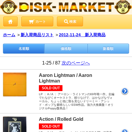
カート
検索
ホーム
＞
新入荷商品リスト
＞
2012-11-24 新入荷商品
名前順
価格順
新着順
1-25 / 87
次のページへ
Aaron Lightman / Aaron
Lightman
SOLD OUT
LP ： A / A ： アーロン・ライトマンの69年唯一作。全編
でたなびくオーケストラ、頼りなげで、はかなげなヴォ
ーカル。ちょっと他に類を見ないドリーミー・アシッ
ド・ポップな素晴らしいSSW作品。強力大推薦盤！オリ
ジナルPoppy盤美品！
Action / Rolled Gold
SOLD OUT