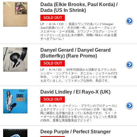
Dada (Elkie Brooks, Paul Korda) /
Dada (US In Shrink)
SOLD OUT
LP ： A / A- / CO ： 英国スワンプの名バンドVinegar
Joeの前身バンド、ダダの唯一作。エルキー・ブルック
スとポール・コーダ在籍。スワンプ＋プログレ・ジャズ
ロックといったおもむきの傑作。得難い味わいのある愛
すべきアルバム！
Danyel Gerard / Danyel Gerard
(Butterfky) (Rare Promo)
SOLD OUT
LP ： A / A / DJ ： 60年代初頭から活動するフランスの
シンガー・ソングライター、ダニエル・ジェラールの72
年作。「バタフライ」は日本でもヒットしてカヴァー曲
も出ていました。ソフトポップな快作。美品です。
David Lindley / El Rayo-X (UK)
SOLD OUT
LP ： A- / A- ： ジャクソン・ブラウンのプロデュースに
よるデイヴィッド・リンドレーの1stソロ作「化け物」。
既に確固たる評価の定まっている作品ですが、ライ・ク
ーダーから生真面目さを取り払ったようなごった煮音楽
の快作。貴重な英国盤美品でどうぞ！
Deep Purple / Perfect Stranger