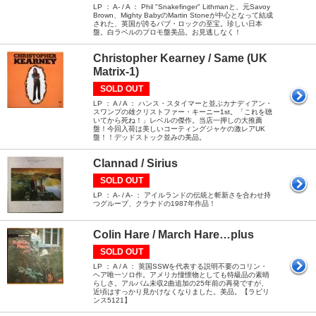
LP ： A- / A ： Phil "Snakefinger" Lithmanと、元Savoy
Brown、Mighty BabyのMartin Stoneが中心となって結成
された、英国が誇るパブ・ロックの至宝。珍しい日本
盤。白ラベルのプロモ盤美品。お見逃しなく！
Christopher Kearney / Same (UK
Matrix-1)
SOLD OUT
LP ： A / A ： ハンス・スタイマーと並ぶカナディアン・
スワンプの雄クリストファー・キーニー1st。「これを聴
いてから死ね！」レベルの傑作。当店一押しの大推薦
盤！今回入荷は美しいコーティングジャケの激レアUK
盤！！デッドストック並みの美品。
Clannad / Sirius
SOLD OUT
LP ： A- / A- ： アイルランドの伝統と斬新さを合わせ持
つグループ、クラナドの1987年作品！
Colin Hare / March Hare…plus
SOLD OUT
LP ： A / A ： 英国SSWを代表する説明不要のコリン・
ヘア唯一ソロ作。アメリカ憧憬物としても特級品の素晴
らしさ。アルバム未収2曲追加の25年前の再発ですが、
近頃はすっかり見かけなくなりました。美品。【ラビリ
ンス5121】