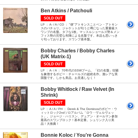
Ben Atkins / Patchouli
SOLD OUT
LP ： A- / A / CO ： "便"アトキンスことベン・アトキン
スのパチョリ。ジャケットが匂うと噂になった重量級ス
ワンプの名盤。タフな1枚。マッスルショールズ勢＆メン
フィス勢の完璧な布陣による名盤です。本品も思いっき
り匂っております。スワンプ基本盤。
Bobby Charles / Bobby Charles
(UK Matrix-1)
SOLD OUT
LP ： A- / A ： 70年代のSSWブーム、「幻の名盤」狂騒
を象徴するボビー・チャールズの超絶名作。激レアな英
国盤です。しかも美品。お見逃しなく！
Bobby Whitlock / Raw Velvet (In
Shrink)
SOLD OUT
LP ： A / A / PH ： Derek & The Dominosのボビー・ウ
ィットロック2ndソロアルバム「ロウ・ヴェルヴェッ
ト」。ジョージ・ハリスン、デュアン・オールマン参加
最高のスワンプロック ! 基本定番。シュリンク入り美
品！大推薦！
Bonnie Koloc / You're Gonna