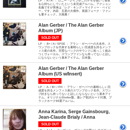
LP ： A / A- ： ロニー・レインがこのデモを聴いて発表
を心待ちにしていたという未完成アルバム。アクション
名義ですが実体は「レグ・キング＋マイティー・ベイビ
ー」です。内容、五星の大傑作。英国フォーク・ファン
も要チェック。大推薦！
Alan Gerber / The Alan Gerber
Album (JP)
SOLD OUT
LP ： B+ / A / SPSE ： アラン・ガーバーの大名作。ス
ワンプロックを代表する素晴らしい完成度を誇るメンフ
ィス産の名作。完璧なバックのサウンドに粘っこく絡み
つくヴォーカル。スワンプファンなら持ってないと話し
にならないという基本アイテム。日本盤。
Alan Gerber / The Alan Gerber
Album (US w/Insert)
SOLD OUT
LP ： A- / B+ / PH ： アラン・ガーバーの素晴らしい完
成度を誇るメンフィス産のスワンプロック名作。スワン
プ好きなら持ってないと話しにならないという基本アイ
テム。オリジナルShelter盤。激レア歌詞カード付属。ブ
ラックホーク99選アルバム。
Anna Karina, Serge Gainsbourg,
Jean-Claude Brialy / Anna
SOLD OUT