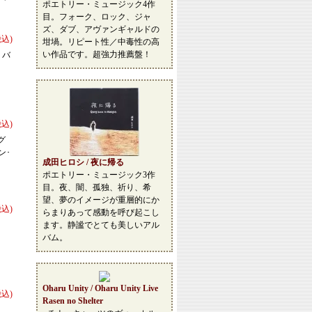
ポエトリー・ミュージック4作
目。フォーク、ロック、ジャ
ズ、ダブ、アヴァンギャルドの
税込)
坩堝。リピート性／中毒性の高
い作品です。超強力推薦盤！
・バ
税込)
グ
ン･
成田ヒロシ / 夜に帰る
ポエトリー・ミュージック3作
目。夜、闇、孤独、祈り、希
望、夢のイメージが重層的にか
税込)
らまりあって感動を呼び起こし
ます。静謐でとても美しいアル
バム。
Oharu Unity / Oharu Unity Live
税込)
Rasen no Shelter