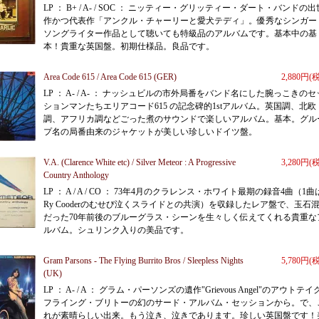
LP ： B+ / A- / SOC ： ニッティー・グリッティー・ダート・バンドの出
作かつ代表作「アンクル・チャーリーと愛犬テディ」。優秀なシンガー
ソングライター作品として聴いても特級品のアルバムです。基本中の基
本！貴重な英国盤。初期仕様品。良品です。
Area Code 615 / Area Code 615 (GER)
2,880円(
LP ： A- / A- ： ナッシュビルの市外局番をバンド名にした腕っこきのセ
ションマンたちエリアコード615 の記念碑的1stアルバム。英国調、北欧
調、アフリカ調などごった煮のサウンドで楽しいアルバム。基本。グル
プ名の局番由来のジャケットが美しい珍しいドイツ盤。
V.A. (Clarence White etc) / Silver Meteor : A Progressive
3,280円(
Country Anthology
LP ： A / A / CO ： 73年4月のクラレンス・ホワイト最期の録音4曲（1曲
Ry Cooderのむせび泣くスライドとの共演）を収録したレア盤で、玉石
だった70年前後のブルーグラス・シーンを生々しく伝えてくれる貴重な
ルバム。シュリンク入りの美品です。
Gram Parsons - The Flying Burrito Bros / Sleepless Nights
5,780円(
(UK)
LP ： A- / A ： グラム・パーソンズの遺作"Grievous Angel"のアウトテイ
フライング・ブリトーの幻のサード・アルバム・セッションから。で、
れが素晴らしい出来。もう泣き、泣きであります。珍しい英国盤です！