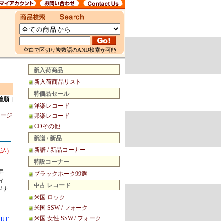
空白で区切り複数語のAND検索が可能
新入荷商品
新入荷商品リスト
特価品セール
着順
]
洋楽レコード
ページ
邦楽レコード
CDその他
新譜 / 新品
新譜 / 新品コーナー
税込)
特設コーナー
年
ブラックホーク99選
ィ
中古 レコード
ジナ
米国 ロック
米国 SSW / フォーク
米国 女性 SSW / フォーク
OUT