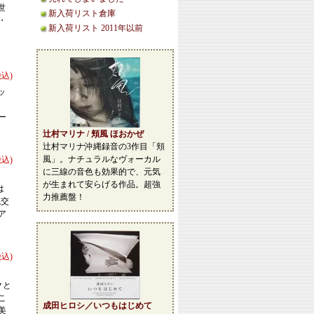
世
新入荷リスト倉庫
・
新入荷リスト 2011年以前
税込)
ッ
ー
辻村マリナ / 頬風 ほおかぜ
辻村マリナ沖縄録音の3作目「頬
風」。ナチュラルなヴォーカル
税込)
に三線の音色も効果的で、元気
が生まれて安らげる作品。超強
は
力推薦盤！
混交
ア
税込)
クと
こ
成田ヒロシ／いつもはじめて
美