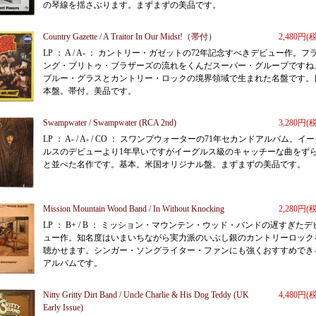
の琴線を揺さぶります。まずまずの美品です。
Country Gazette / A Traitor In Our Midst!（帯付）
2,480円(
LP ： A / A- ： カントリー・ガゼットの72年記念すべきデビュー作。フ
ング・ブリトゥ・ブラザーズの流れをくんだスーパー・グループですね
ブルー・グラスとカントリー・ロックの境界領域で生まれた名盤です。
本盤。帯付。美品です。
Swampwater / Swampwater (RCA 2nd)
3,280円(
LP ： A- / A- / CO ： スワンプウォーターの71年セカンドアルバム。イ
ルスのデビューより1年早いですがイーグルス級のキャッチーな曲をず
と並べた名作です。基本。米国オリジナル盤。まずまずの美品です。
Mission Mountain Wood Band / In Without Knocking
2,280円(
LP ： B+ / B ： ミッション・マウンテン・ウッド・バンドの遅すぎたデ
ュー作。知名度はいまいちながら実力派のいぶし銀のカントリーロック
聴かせます。シンガー・ソングライター・ファンにも強くおすすめでき
アルバムです。
Nitty Gritty Dirt Band / Uncle Charlie & His Dog Teddy (UK
4,480円(
Early Issue)