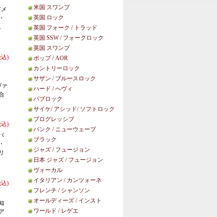
米国 スワンプ
アメ
英国 ロック
・
。
英国 フォーク / トラッド
英国 SSW / フォークロック
英国 スワンプ
税込)
ポップ / AOR
カントリーロック
サザン / ブルースロック
ヴァ
ハード / へヴィ
合
パブロック
サイケ/ アシッド/ ソフトロック
プログレッシブ
税込)
パンク / ニューウェーブ
パ
ブラック
・
ジャズ / フュージョン
リ
日本 ジャズ / フュージョン
ヴォーカル
イタリアン / カンツォーネ
税込)
フレンチ / シャンソン
オールディーズ / インスト
知
ワールド / レゲエ
ア