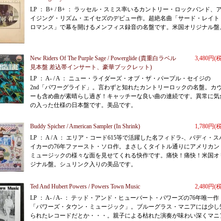
LP ： B+ / B+ ： ラッセル・スミス率いるカントリー・ロックバンド、
イジング・リズム・エイセズのデビュー作。超絶名曲「サード・レイト
ロマンス」で幕を開けるメンフィス録音の名盤です。米国オリジナル盤
New Riders Of The Purple Sage / Powerglide (貴重白ラベル
3,480円(
見本盤 差込帯インサート、豪華ブックレット)
LP ： A- / A ： ニュー・ライダーズ・オブ・ザ・パープル・セイジの
2nd「パワーグライド」。言わずと知れたカントリーロックの名盤。カ
ーも含め曲が素晴らし過ぎ！キャッチーな良い曲の連続です。異常に気
の入った仕様の日本盤です。美品です。
Buddy Spicher / American Sampler (In Shrink)
1,780円(
LP ： A / A ： エリア・コード615等で活躍した名フィドラ-、バディ・ス
イカーの76年ファースト・ソロ作。まさしくタイトル通りにアメリカン
ミュージックの様々な面を見せてくれる快作です。痛快！痛快！米国オ
ジナル盤。シュリンク入りの美品です。
Ted And Hubert Powers / Powers Town Music
2,480円(
LP ： A- / A- ： テッド・アンド・ヒューバート・パワーズの76年唯一作
「パワーズ・タウン・ミュージック」。ブルーグラス・マニアには少し
られたレコードだとか・・・。親子による枯れた演奏が味わい深くマニ