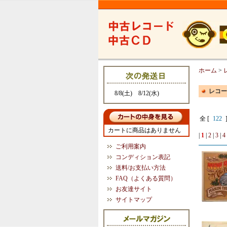
ホーム
>
レコー
8/8(土) 8/12(水)
全 [
122
カートに商品はありません
|
1
|
2
|
3
|
4
ご利用案内
コンディション表記
送料/お支払い方法
FAQ（よくある質問）
お友達サイト
サイトマップ