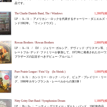
品です。
The Charlie Daniels Band, The / Windows
1,280円(
LP ： A- / A ： アメリカン・ロックを代表するチャーリー・ダニエルズ
ンド1982年。「ウィンドウズ｝。
Rowan Brothers / Rowan Brothers
2,880円(
LP ： A- / A / DJ ： ジェリー･ガルシア、デヴィッド･グリスマン等、
レートフル･デッド･ファミリーが参加して、1972年に発表されたローワ
ブラザーズの記念すべきデビュー･アルバム！
Pure Prairie League / Firin' Up (In Shrink )
1,080円(
LP ： A / A ： カントリー・ロック・バンド、ピュア・プレイリー・リー
グ、1980年カサンブランカ・レーベルからの第1弾！
Nitty Gritty Dart Band / Symphonion Dream
1,180円(
LP ： B+ / A- ： ニッティ・グリティー・ダート・バンド、1982年作品。