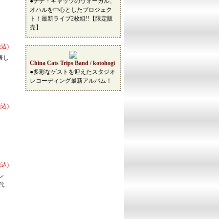
●チナ・キャッツのヴォーカル、
オハルを中心としたプロジェク
ト！最新ライブ2枚組!!【限定販
売】
税込)
表し
China Cats Trips Band / kotohogi
●多彩なゲストを迎えたスタジオ
レコーディング最新アルバム！
税込)
税込)
ン
代