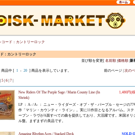
レコード：カントリーロック
ド：カントリーロック
並び順を変更
[
名前順
|
価格順
|
新
] 商品中 [
1
-
20
] 商品を表示しています。
前のページ |
次の
|
5
|
6
|
7
|
New Riders Of The Purple Sage / Marin County Line (In
1,480円(
Shrink)
LP ： A- / A- ： ニュー・ライダーズ・オブ・ザ・パープル・セージの77
作「マリン・カウンティ・ライン」。実に11作目となるアルバム。ステ
ーブン・ラヴがA面すべての曲を提供しており、大活躍です。米国オリ
ル盤。まずまずの美品です。
Amazing Rhythm Aces / Stacked Deck
SOLD 