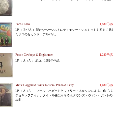
Poco / Poco
1,680円(
LP ： B+ / A ： 新たなベーシストにティモシー・シュミットを迎えて発
たポコのセカンド・アルバム。
Poco / Cowboys & Englishmen
1,280円(
LP ： A- / A ： ポコ、1982年作品。
Merle Haggard & Willie Nelson / Panho & Lefty
1,480円(
LP ： A- / A- ： マール・ハガードとウィリー・ネルソンによる共作「パ
チョ＆レフティ」。タイトル曲はもちろんタウンズ・ヴァン・ザントの
表曲。