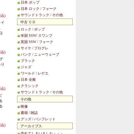
日本 ポップ
日本 ロック / フォーク
サウンドトラック / その他
税込)
中古 ＣＤ
ライ
。
ロック / ポップ
日
米国 SSW/ スワンプ
英国 SSW / フォーク
サイケ / プログレ
税込)
パンク / ニューウェーブ
ーグ
ブラック
らり
ジャズ
ワールド / レゲエ
日本 全般
クラシック
税込)
サウンドトラック / その他
ビ
その他
を
る
映像
書籍 / 雑誌
グッズ / パンフレット
税込)
アーカイブス
売れてしまいました・・・