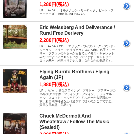
1,280円(税込)
LP ： A- / A ： オルタナカントリーロック、ビート・フ
ァーマーズ、1986年2ndアルバム。
Eric Weissberg And Deliverance /
Rural Free Derivery
2,280円(税込)
LP ： A- / A- / CO ： エリック・ワイズバーグ・アンド・
ルーラル・フリー・デリヴァランスの73年。名手チャー
リー・ブラウンのギターがまるでエイモス・ギャレット
みたいでよいアクセントになっています。カントリー・
ロック基本！米国オリジナル盤。なかなかの美品です。
Flying Burrito Brothers / Flying
Again (JP)
1,880円(税込)
LP ： A / A ： 新生フライング・ブリトー・ブラザーズの
75年スタジオ作「フライング・アゲイン」。ジョエル・
ヒル・スコット・ヒルとギブ・ギルボーが大活躍の一
枚。あまり期待値を上げ過ぎずに聴くのがこつですよ。
貴重な日本盤。美品です。
Chuck McDermott And
Wheatstraw / Follow The Music
(Sealed!)