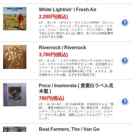
White Lightnin' / Fresh Air
2,280円(税込)
LP ： B+ / A ： ホワイト・ライトニン70年作「フレッシ
ュ・エアー」。エリック・アンダースン、ジョン・ヘラ
ルド、ジョン・ホール、ジュディ・コリンズ等々。素朴
であたたかい歌がたまらない魅力。古くからSSW必携作
とされてきた名盤。
Riverrock / Riverrock
3,780円(税込)
LP ： A- / A- ： ミズーリ州カンザスシティのローカルバ
ンド、リヴァーロックの75年デビュー作。自主制作カン
トリー・ロックの快作です。マンドリン、バンジョー、
フィドル、スチールの使用率が高いです。オススメ。自
主制作オリジナル盤。まずまずの美品です。
Poco / Inamorata ( 貴重白ラベル見
本盤 )
780円(税込)
LP ： A- / A / DJ ： ポコ1984年作、日本語タイトル「情
婦」。通算18枚目のアルバム。長い歴史の中、今回はリ
ッチー・フューレイ、ティモシー・シュミット、ジョー
ジ・グランサム参加、成熟したカリフォルニア・ミュー
ジック。
Beat Farmers, The / Van Go