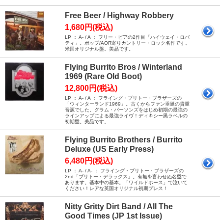
Free Beer / Highway Robbery
1,680円(税込)
LP ： A- / A ： フリー・ビアの2作目「ハイウェイ・ロバ
ティ」。ポップ/AOR寄りカントリー・ロック名作です。
米国オリジナル盤。美品です。
Flying Burrito Bros / Winterland
1969 (Rare Old Boot)
12,800円(税込)
LP ： A- / A ： フライング・ブリトー・ブラザーズの
「ウィンターランド1969」。古くからファン垂涎の貴重
音源でした。グラム・パーソンズをはじめ初期の最強の
ラインアップによる最強ライヴ！ディキシー黒ラベルの
初期盤。美品です。
Flying Burrito Brothers / Burrito
Deluxe (US Early Press)
6,480円(税込)
LP ： A- / A- ： フライング・ブリトー・ブラザーズの
2nd「ブリトー・デラックス」。有無を言わせぬ名盤で
あります。基本中の基本。「ワイルドホース」で泣いて
ください！レアな英国オリジナル初期プレス！
Nitty Gritty Dirt Band / All The
Good Times (JP 1st Issue)