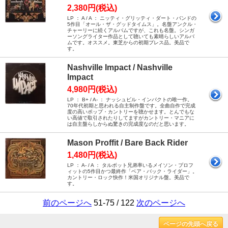
2,380円(税込)
LP ： A / A ： ニッティ・グリッティ・ダート・バンドの
5作目「オール・ザ・グッドタイムス」。名盤アンクル・
チャーリーに続くアルバムですが、これも名盤。シンガ
ーソングライター作品として聴いても素晴らしいアルバ
ムです。オススメ。東芝からの初期プレス品。美品で
す。
Nashville Impact / Nashville
Impact
4,980円(税込)
LP ： B+ / A- ： ナッシュビル・インパクトの唯一作。
70年代初期と思われる自主制作盤です。全曲自作で完成
度の高いポップ・カントリーを聴かせます。とんでもな
い高値で取引されたりしてますがカントリー・マニアに
は自主盤らしからぬ驚きの完成度なのだと思います。
Mason Proffit / Bare Back Rider
1,480円(税込)
LP ： A- / A ： タルボット兄弟率いるメイソン・プロフ
ィットの5作目かつ最終作「ベア・バック・ライダー」。
カントリー・ロック快作！米国オリジナル盤。美品で
す。
前のページへ
51-75 / 122
次のページへ
ページの先頭へ戻る