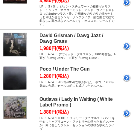
3,980円(税込)
LP ： S / S ： ジョン・スチュワートの相棒ギタリス
ト、チャック・マクダーモット・アンド・ウィートスト
ロウの2ndかつラスト作。ご機嫌なのりのりの曲からし
っとり聴かせるシンガーソングライター的な曲まで捨て
曲なしの高水準なアルバムです。オススメ。シールドで
す。
David Grisman / Dawg Jazz /
Dawg Grass
1,980円(税込)
LP ： A / A ： デヴィッド・グリスマン、1983年作品。A
面が「Dawg Jazz」、B面が「Dawg Grass」
Poco / Under The Gun
1,280円(税込)
LP ： A / A ： ABCがMCAに買収された、ポコ、1980年
発表の作品。セールス的にも成功したアルバム。
Outlaws / Lady In Waiting ( White
Label Promo )
1,880円(税込)
LP ： A / A / DJ DH ： チャリー・ダニエルズ・バンドを
中心にキャプリコーン・ファミリーの錚々たるメンバー
が一同に会したジャム・セッションの模様を収めたライ
ヴ！