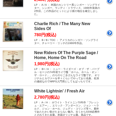
LP ： A / A ： 米国のカントリー系シンガー・ソングライ
ター、シンガー、ランディ・トラヴィス、1986年発表の
2作目。この作品のヒットにより彼の地位を確立しまし
た。
Charlie Rich / The Many New
Sides Of
780円(税込)
LP ： B / B / TOC ： アメリカのシンガー・ソングライ
ター、チャーリー・リッチの1986年作品。
New Riders Of The Purple Sage /
Home, Home On The Road
1,980円(税込)
LP ： B+ / A ： ニュー・ライダーズ・オブ・ザ・パープ
ル・セージの74年初ライヴ盤「ホーム、ホーム・オン・
ザ・ロード」。のりのりごきげんなライヴ盤です。 オリ
ジナルとカヴァーを半々ぐらいでやっており名曲、名演
の連続なのでNRPS入門用としてもばっちりです。
White Lightnin' / Fresh Air
2,780円(税込)
LP ： A- / A ： ホワイト・ライトニン70年作「フレッシ
ュ・エアー」。エリック・アンダースン、ジョン・ヘラ
ルド、ジョン・ホール、ジュディ・コリンズ等々。素朴
であたたかい歌がたまらない魅力。古くからSSW必携作
とされてきた名盤。米国オリジナル盤。美品です。