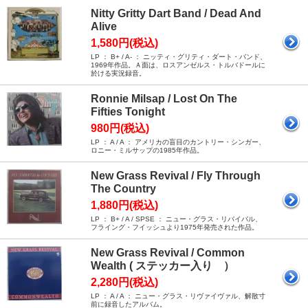
Nitty Gritty Dart Band / Dead And
Alive
1,580円(税込)
LP ： B+ / A- ： ニッティ・グリティ・ダート・バンド、
1969年作品。Ａ面は、ロスアンゼルス・トルバドールに
於ける実況録音。
Ronnie Milsap / Lost On The
Fifties Tonight
980円(税込)
LP ： A / A ： アメリカの盲目のカントリー・シンガー、
ロニー・ミルサップの1985年作品。
New Grass Revival / Fly Through
The Country
1,880円(税込)
LP ： B+ / A / SPSE ： ニュー・グラス・リバイバル、
フライング・フイッシュより1975年発売された作品。
New Grass Revival / Common
Wealth ( ステッカー入り ）
2,280円(税込)
LP ： A / A ： ニュー・グラス・リヴァイヴァル、解散寸
前に録音したアルバム。