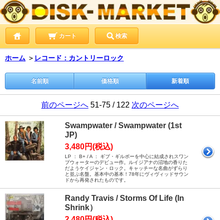
カート
検索
ホーム
＞
レコード：カントリーロック
名前順
価格順
新着順
前のページへ
51-75 / 122
次のページへ
Swampwater / Swampwater (1st
JP)
3,480円(税込)
LP ： B+ / A ： ギブ・ギルボーを中心に結成されスワン
プウォーターのデビュー作。ルイジアナの沼地の香りた
だようケイジャン・ロック。キャッチーな名曲がずらり
と並ぶ名盤。基本中の基本！78年にヴィヴィッドサウン
ドから再発されたものです。
Randy Travis / Storms Of Life (In
Shrink）
2,480円(税込)